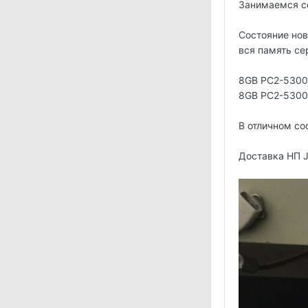
Занимаемся се
Состояние нов
вся память се
8GB PC2-5300F 
8GB PC2-5300P 
В отличном со
Доставка НП J