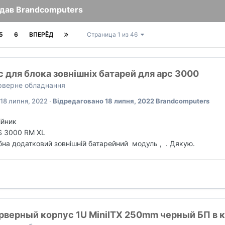
дав Brandcomputers
5
6
ВПЕРЁД
Страница 1 из 46
 для блока зовнішніх батарей для apc 3000
ерверне обладнання
18 липня, 2022
·
Відредаговано
18 липня, 2022
Brandcomputers
ійник
S 3000 RM XL
ібна додатковий зовнішній батарейний модуль , . Дякую.
рверный корпус 1U MiniITX 250mm черный БП в 