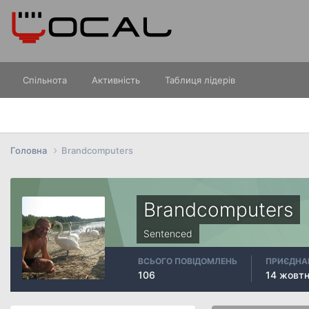
Спільнота
Активність
Таблиця лідерів
Головна
Brandcomputers
Brandcomputers
Sentenced
ВСЬОГО ПОВІДОМЛЕНЬ
ПРИЄДНА
106
14 жовтн