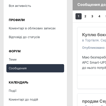
Сообщения до
Вся активність
1
2
3
4
ПРОФИЛИ
Коментарі в облікових записах
Куплю бокс
Відповіді до статусів
в
Торгівля. С
Опубликовано:
ФОРУМ
Маю безпереб
Теми
APC Smart-UP
до нього потр
Сообщения
КАЛЕНДАРЬ
Події
Коментарі до подій
продам Се