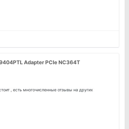
19404PTL Adapter PCIe NC364T
стоит , есть многочисленные отзывы на других