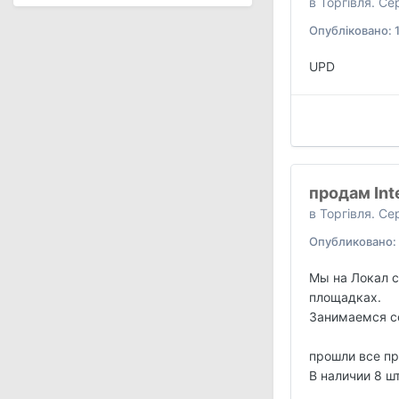
в
Торгівля. С
Опубліковано:
UPD
продам Int
в
Торгівля. С
Опубликовано:
Мы на Локал с
площадках.
Занимаемся се
прошли все пр
В наличии 8 шт