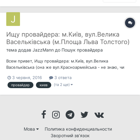
Ищу провайдера: м.Київ, вул.Велика
Васельківська (м.Площа Льва Толстого)
тема додав
JazzMann
до
Пошук провайдера
Всем привет, Ищу провайдера: м.Київ, вул.Велика
Васельківська (она же вул.Красноармейська - не знаю, чи
переименовали чи ні) (м.Площа Льва Толстого) Подскажите
3 червня, 2016
3 ответа
пожалуйста, хто там есть шоб подключиться?
(та 2 ще)
провайдер
киев
Мова
Политика конфиденциальности
Зворотний зв’язок