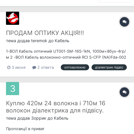
ПРОДАМ ОПТИКУ АКЦІЯ!!!
тема додав
teremok
до
Кабель
1-ВОЛ Кабель оптичний UT001-SM-16S-1kN, 1000м=8бух-4гр/
м 2 -ВОЛ Кабель волоконно-оптичний RCI S-CFP (NA)Fda-002
E9/125, 2000м=5бух -4,00гр/м Кабель волоконно-оптичний
3 июня
2 ответа
оптоволокно
діалектрик підвіс
Lankore UT 002 SM ADSS 1,0кН -по 3,80 грн/м 8-ВОЛ Кабель
оптичний UT008-SM-16-1kN, 2000м=9бхт. 6,50грн/м Кабель
в...
Куплю 420м 24 волокна і 710м 16
волокон діалектрика для підвісу.
тема додав
Зоррик
до
Кабель
Пропозиції в приват