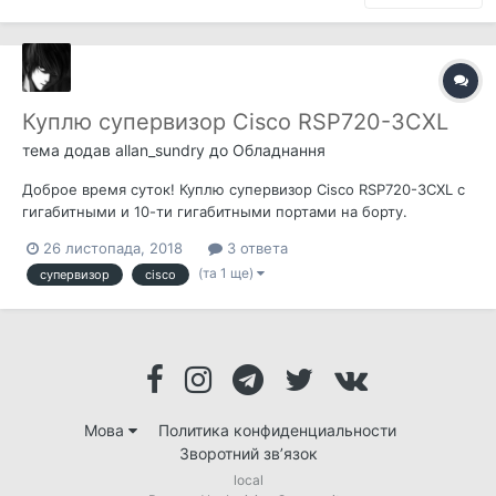
Куплю супервизор Cisco RSP720-3CXL
тема додав
allan_sundry
до
Обладнання
Доброе время суток! Куплю супервизор Cisco RSP720-3CXL с
гигабитными и 10-ти гигабитными портами на борту.
Желательно в Киеве, но можно и с пересылкой. Контакт -
26 листопада, 2018
3 ответа
личка.
(та 1 ще)
супервизор
cisco
Мова
Политика конфиденциальности
Зворотний зв’язок
local