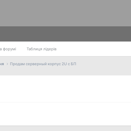
а форумі
Таблиця лідерів
ння
Продам серверный корпус 2U c БП