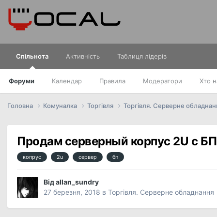
Спільнота
Активність
Таблиця лідерів
Форуми
Календар
Правила
Модератори
Хто н
Головна
Комуналка
Торгівля
Торгівля. Серверне обладна
Продам серверный корпус 2U c БП
копрус
2u
сервер
бп
Від
allan_sundry
27 березня, 2018
в
Торгівля. Серверне обладнання