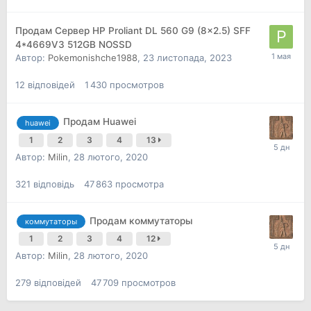
Продам Сервер HP Proliant DL 560 G9 (8x2.5) SFF
4*4669V3 512GB NOSSD
Автор:
Pokemonishche1988
,
23 листопада, 2023
12
відповідей
1 430
просмотров
Продам Huawei
huawei
1
2
3
4
13
Автор:
Milin
,
28 лютого, 2020
321
відповідь
47 863
просмотра
Продам коммутаторы
коммутаторы
1
2
3
4
12
Автор:
Milin
,
28 лютого, 2020
279
відповідей
47 709
просмотров