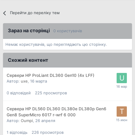
Перейти до переліку тем
Зараз на сторінці
0 користувачів
Немає користувачів, що переглядають цю сторінку.
Схожий контент
Сервери HP ProLiant DL360 Gen10 (4x LFF)
Автор:
uxe
,
16 марта
0
відповідей
225
просмотров
Сервера HP DL560 DL360 DL380e DL380p Gen6
Gen8 SuperMicro 6017 r-wrf 6 000
Автор:
Oumpi
,
26 апреля
1
відповідь
226
просмотров