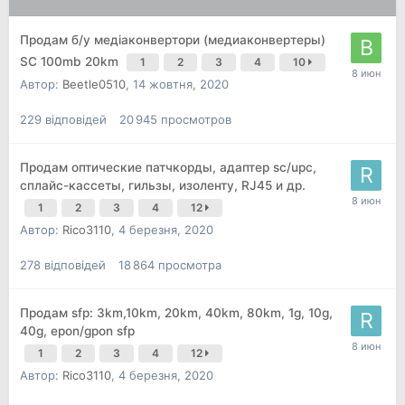
Продам б/у медіаконвертори (медиаконвертеры)
SC 100mb 20km
1
2
3
4
10
Автор:
Beetle0510
,
14 жовтня, 2020
229
відповідей
20 945
просмотров
Продам оптические патчкорды, адаптер sc/upc,
сплайс-кассеты, гильзы, изоленту, RJ45 и др.
1
2
3
4
12
Автор:
Rico3110
,
4 березня, 2020
278
відповідей
18 864
просмотра
Продам sfp: 3km,10km, 20km, 40km, 80km, 1g, 10g,
40g, epon/gpon sfp
1
2
3
4
12
Автор:
Rico3110
,
4 березня, 2020