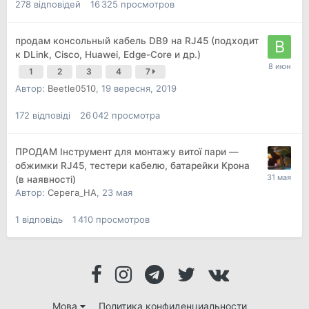
278
відповідей
16 325
просмотров
продам консольный кабель DB9 на RJ45 (подходит
к DLink, Cisco, Huawei, Edge-Core и др.)
1
2
3
4
7
Автор:
Beetle0510
,
19 вересня, 2019
172
відповіді
26 042
просмотра
ПРОДАМ Інструмент для монтажу витої пари —
обжимки RJ45, тестери кабелю, батарейки Крона
(в наявності)
Автор:
Серега_НА
,
23 мая
1
відповідь
1 410
просмотров
Мова
Политика конфиденциальности