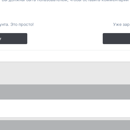
нта. Это просто!
Уже зар
т