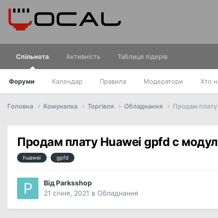
Спільнота
Активність
Таблиця лідерів
Форуми
Календар
Правила
Модератори
Хто н
Головна
Комуналка
Торгівля
Обладнання
Продам плату 
Продам плату Huawei gpfd с модул
huawei
gpfd
Від
Parksshop
21 січня, 2021
в
Обладнання