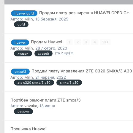
Продам плату розширення HUAWEI GPFD C+
huawei gpfd
Автор:
Milin
,
13 березня, 2025
gpfd
Продам Huawei
1
2
3
4
13
huawei
Автор:
Milin
,
28 лютого, 2020
(та 2 ще)
хуавеи
хуавей
Продам плату управления ZTE C320 SMXA/3 A3
smxa/3
Автор:
Milin
,
21 червня, 2022
zte c320 smxa/3 a30
smxa/3 a30
Портібен ремонт плати ZTE smxa/3
Автор:
vovaka
,
13 июня
ремонт
Прошивка Huawei