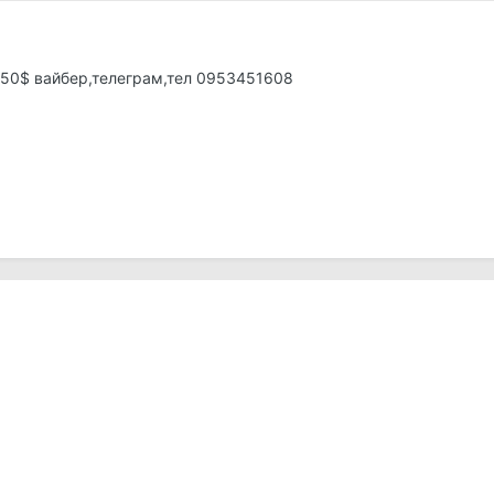
1450$ вайбер,телеграм,тел 0953451608