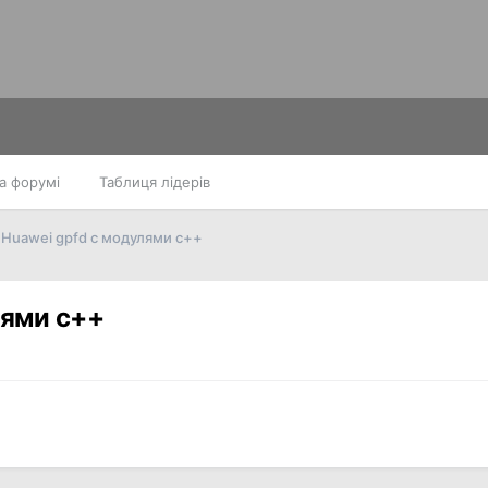
а форумі
Таблиця лідерів
Huawei gpfd с модулями с ++
ями с ++