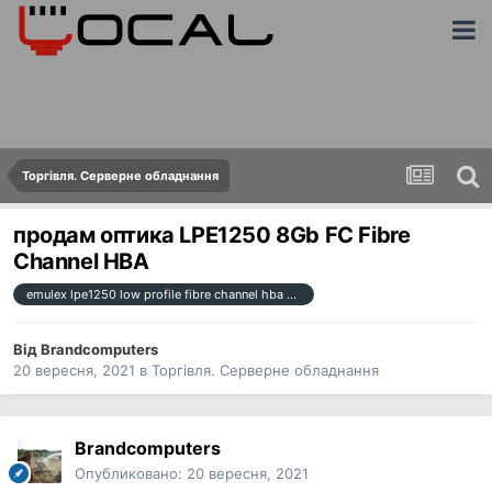
Торгівля. Серверне обладнання
продам оптика LPE1250 8Gb FC Fibre
Channel HBA
emulex lpe1250 low profile fibre channel hba card fujitsu with 8gb single port pre-owned
Від
Brandcomputers
20 вересня, 2021
в
Торгівля. Серверне обладнання
Brandcomputers
Опубликовано:
20 вересня, 2021