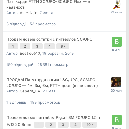
Патчкорди FTTH SC/UPC–SC/UPC Flex — в
наявності!
Автор:
Asterix_in
,
7 июля
3
відповіді
53
просмотра
Продам новые остатки с пигтейлов SC/UPC
1
2
3
4
8
Автор:
Beetle0510
,
19 березня, 2019
190
відповідей
28 381
просмотр
ПРОДАМ Патчкорди оптичні SC/UPC, SC/APC,
LC/UPC — 1м, 3м, 6м, FTTH довгі (в наявності)
Автор:
Серега_НА
,
23 мая
1
відповідь
159
просмотров
Продам новые пигтейлы Pigtail SM FC/UPC 1.5m
9/125 0.9mm
1
2
3
4
10