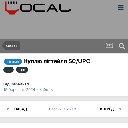
Кабель
Куплю пігтейли SC/UPC
пігтейл
sc
upc
Від
КабельТУТ
19 березня, 2024
в
Кабель
НАЗАД
Страница 2 из 3
ВПЕРЁД