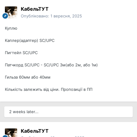
КабельТУТ
Опубліковано:
1 вересня, 2025
Куплю
Каплер(адаптер) SC/UPC
Пигтейл SC/UPC
Патчкорд SC/UPC - SC/UPC 3м(або 2м, або 1м)
Гильза 60мм або 40мм
Кількість залежить від ціни. Пропозиції в ПП
2 weeks later...
КабельТУТ