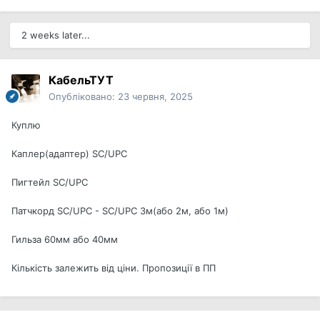
2 weeks later...
КабельТУТ
Опубліковано:
23 червня, 2025
Куплю
Каплер(адаптер) SC/UPC
Пигтейл SC/UPC
Патчкорд SC/UPC - SC/UPC 3м(або 2м, або 1м)
Гильза 60мм або 40мм
Кількість залежить від ціни. Пропозиції в ПП