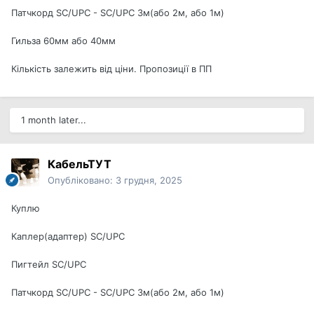
Патчкорд SC/UPC - SC/UPC 3м(або 2м, або 1м)
Гильза 60мм або 40мм
Кількість залежить від ціни. Пропозиції в ПП
1 month later...
КабельТУТ
Опубліковано:
3 грудня, 2025
Куплю
Каплер(адаптер) SC/UPC
Пигтейл SC/UPC
Патчкорд SC/UPC - SC/UPC 3м(або 2м, або 1м)