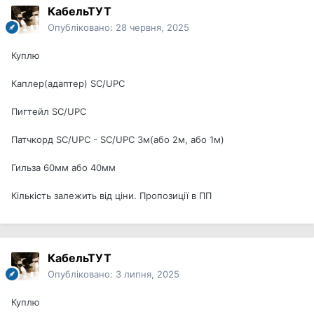
КабельТУТ
Опубліковано:
28 червня, 2025
Куплю
Каплер(адаптер) SC/UPC
Пигтейл SC/UPC
Патчкорд SC/UPC - SC/UPC 3м(або 2м, або 1м)
Гильза 60мм або 40мм
Кількість залежить від ціни. Пропозиції в ПП
КабельТУТ
Опубліковано:
3 липня, 2025
Куплю