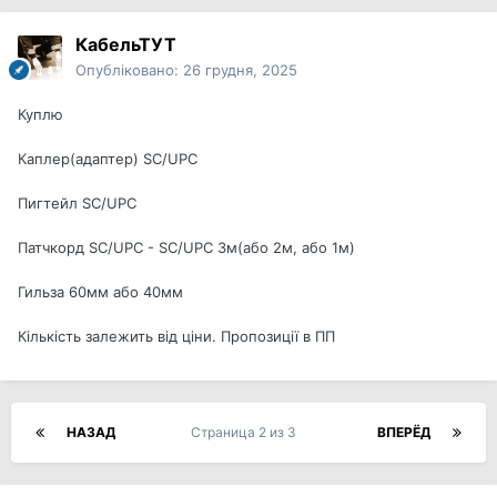
КабельТУТ
Опубліковано:
26 грудня, 2025
Куплю
Каплер(адаптер) SC/UPC
Пигтейл SC/UPC
Патчкорд SC/UPC - SC/UPC 3м(або 2м, або 1м)
Гильза 60мм або 40мм
Кількість залежить від ціни. Пропозиції в ПП
НАЗАД
Страница 2 из 3
ВПЕРЁД