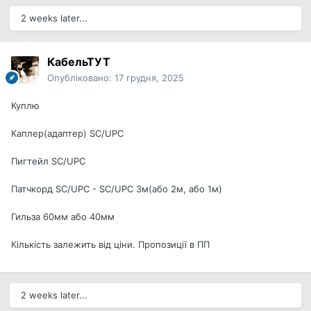
2 weeks later...
КабельТУТ
Опубліковано:
17 грудня, 2025
Куплю
Каплер(адаптер) SC/UPC
Пигтейл SC/UPC
Патчкорд SC/UPC - SC/UPC 3м(або 2м, або 1м)
Гильза 60мм або 40мм
Кількість залежить від ціни. Пропозиції в ПП
2 weeks later...