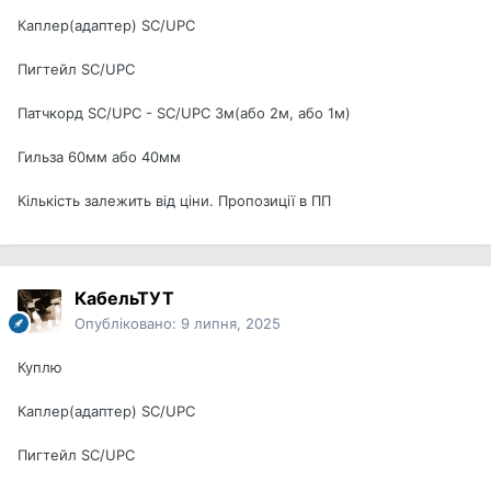
Каплер(адаптер) SC/UPC
Пигтейл SC/UPC
Патчкорд SC/UPC - SC/UPC 3м(або 2м, або 1м)
Гильза 60мм або 40мм
Кількість залежить від ціни. Пропозиції в ПП
КабельТУТ
Опубліковано:
9 липня, 2025
Куплю
Каплер(адаптер) SC/UPC
Пигтейл SC/UPC