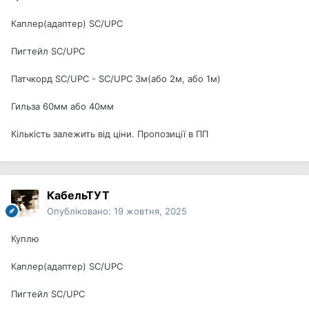
Каплер(адаптер) SC/UPC
Пигтейл SC/UPC
Патчкорд SC/UPC - SC/UPC 3м(або 2м, або 1м)
Гильза 60мм або 40мм
Кількість залежить від ціни. Пропозиції в ПП
КабельТУТ
Опубліковано:
19 жовтня, 2025
Куплю
Каплер(адаптер) SC/UPC
Пигтейл SC/UPC