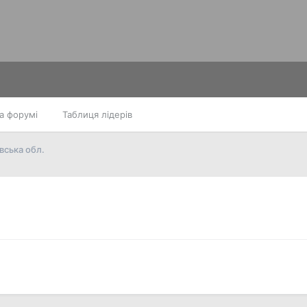
а форумі
Таблиця лідерів
вська обл.