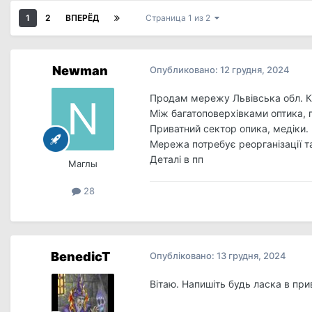
1
2
ВПЕРЁД
Страница 1 из 2
Newman
Опубликовано:
12 грудня, 2024
Продам мережу Львівська обл. Кі
Між багатоповерхівками оптика, 
Приватний сектор опика, медіки.
Мережа потребує реорганізації т
Деталі в пп
Маглы
28
BenedicT
Опубліковано:
13 грудня, 2024
Вітаю. Напишіть будь ласка в прива