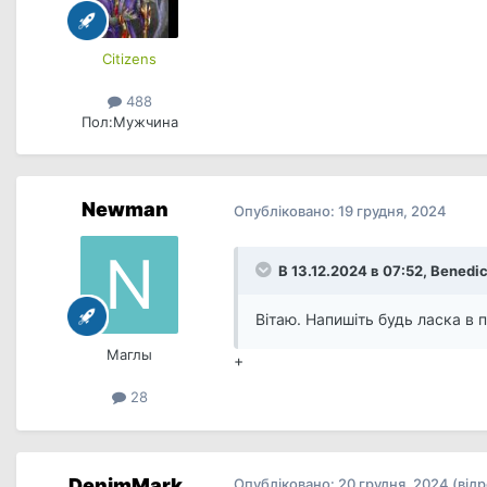
Сitizens
488
Пол:
Мужчина
Newman
Опубліковано:
19 грудня, 2024
В 13.12.2024 в 07:52,
Benedi
Вітаю. Напишіть будь ласка в пр
Маглы
+
28
DenimMark
Опубліковано:
20 грудня, 2024
(від