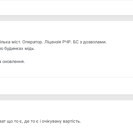
лька міст. Оператор. Ліцензія РЧР. БС з дозволами.
по будинках мідь.
а оновлення.
т що то є, де то є і очікувану вартість.