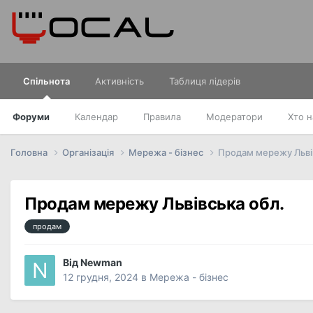
Спільнота
Активність
Таблиця лідерів
Форуми
Календар
Правила
Модератори
Хто н
Головна
Організація
Мережа - бізнес
Продам мережу Льві
Продам мережу Львівська обл.
продам
Від
Newman
12 грудня, 2024
в
Мережа - бізнес