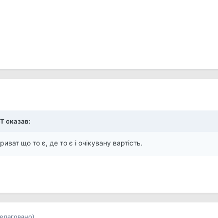
cT
сказав:
иват що то є, де то є і очікувану вартість.
редаговано)