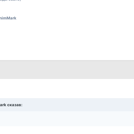
nimMark
ark
сказав: