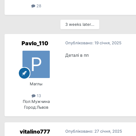
28
3 weeks later...
Pavlo_110
Опубліковано:
19 січня, 2025
Деталі в пп
Маглы
13
Пол:
Мужчина
Город:
Львов
vitalino777
Опубліковано:
27 січня, 2025