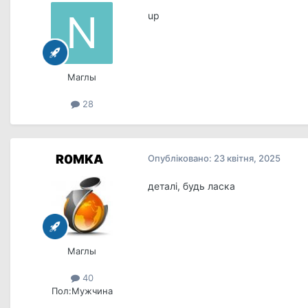
up
Маглы
28
R0MKA
Опубліковано:
23 квітня, 2025
деталі, будь ласка
Маглы
40
Пол:
Мужчина