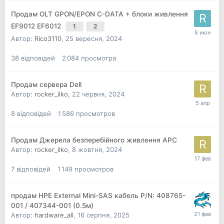
Продам OLT GPON/EPON C-DATA + блоки живлення
EF9012 EF6012
1
2
Автор:
Rico3110
,
25 вересня, 2024
38
відповідей
2 084
просмотра
Продам сервера Dell
Автор:
rocker_ilko
,
22 червня, 2024
8
відповідей
1 586
просмотров
Продам Джерела безперебійного живлення APC
Автор:
rocker_ilko
,
8 жовтня, 2024
7
відповідей
1 149
просмотров
продам HPE External Mini-SAS кабель P/N: 408765-
001 / 407344-001 (0.5м)
Автор:
hardware_all
,
16 серпня, 2025