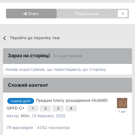
Share
Подписчики
0
Перейти до переліку тем
Зараз на сторінці
0 користувачів
Немає користувачів, що переглядають цю сторінку.
Схожий контент
Продам плату розширення HUAWEI
huawei gpfd
GPFD C+
1
2
3
4
Автор:
Milin
,
13 березня, 2025
79
відповідей
4 052
просмотра