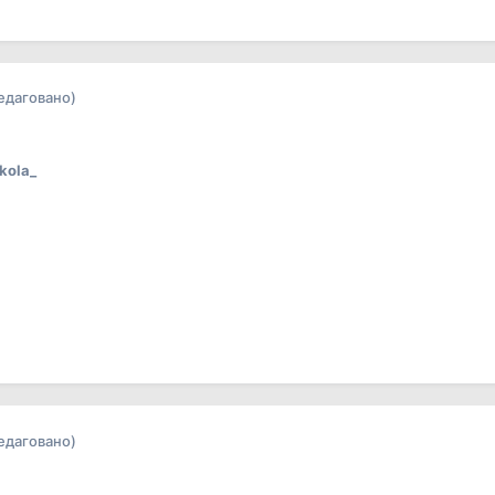
редаговано)
kola_
редаговано)