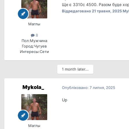
Ще є 3310с 4500. Разом буде хор
Відредаговано
21 травня, 2025
Myk
Маглы
8
Пол:
Мужчина
Город:
Чугуев
Интересы:
Сети
1 month later...
Mykola_
Опубліковано:
7 липня, 2025
Up
Маглы