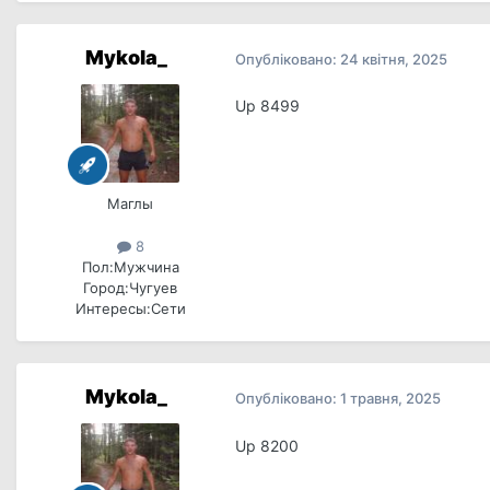
Mykola_
Опубліковано:
24 квітня, 2025
Up 8499
Маглы
8
Пол:
Мужчина
Город:
Чугуев
Интересы:
Сети
Mykola_
Опубліковано:
1 травня, 2025
Up 8200