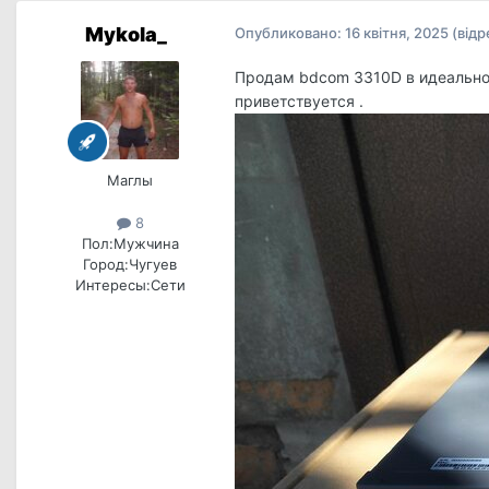
Mykola_
Опубликовано:
16 квітня, 2025
(від
Продам bdcom 3310D в идеальном
приветствуется .
Маглы
8
Пол:
Мужчина
Город:
Чугуев
Интересы:
Сети