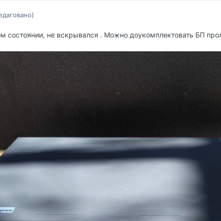
редаговано)
 состоянии, не вскрывался . Можно доукомплектовать БП прол