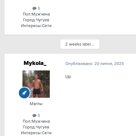
8
Пол:
Мужчина
Город:
Чугуев
Интересы:
Сети
2 weeks later...
Mykola_
Опубліковано:
20 липня, 2025
Up
Маглы
8
Пол:
Мужчина
Город:
Чугуев
Интересы:
Сети