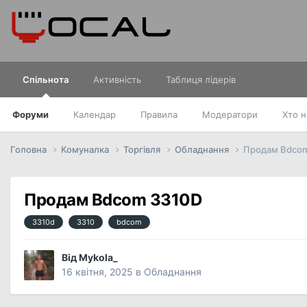
Спільнота
Активність
Таблиця лідерів
Форуми
Календар
Правила
Модератори
Хто н
Головна
Комуналка
Торгівля
Обладнання
Продам Bdcom
Продам Bdcom 3310D
3310d
3310
bdcom
Від
Mykola_
16 квітня, 2025
в
Обладнання