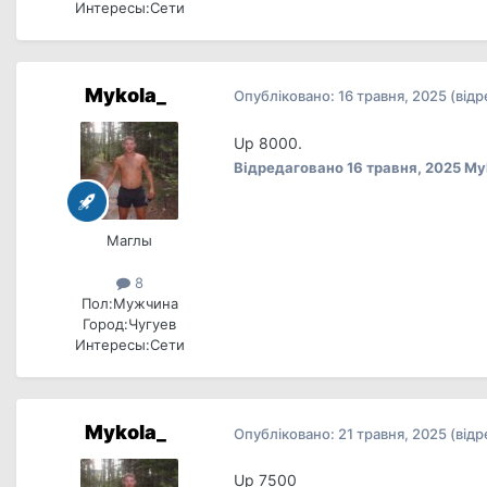
Интересы:
Сети
Mykola_
Опубліковано:
16 травня, 2025
(від
Up 8000.
Відредаговано
16 травня, 2025
My
Маглы
8
Пол:
Мужчина
Город:
Чугуев
Интересы:
Сети
Mykola_
Опубліковано:
21 травня, 2025
(від
Up 7500