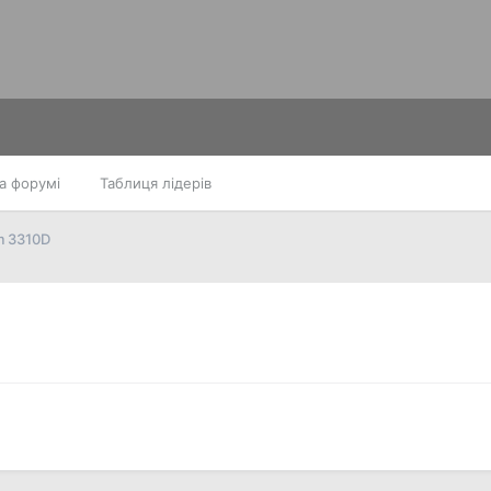
а форумі
Таблиця лідерів
 3310D