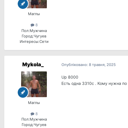
Маглы
8
Пол:
Мужчина
Город:
Чугуев
Интересы:
Сети
Mykola_
Опубліковано:
8 травня, 2025
Up 8000
Есть одна 3310с . Кому нужна по
Маглы
8
Пол:
Мужчина
Город:
Чугуев