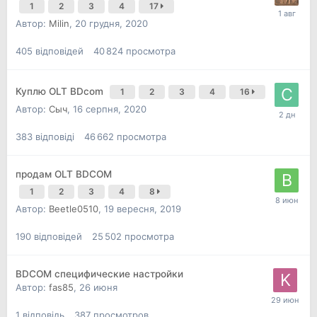
1
2
3
4
17
Автор:
Milin
,
20 грудня, 2020
405
відповідей
40 824
просмотра
Куплю OLT BDcom
1
2
3
4
16
Автор:
Сыч
,
16 серпня, 2020
383
відповіді
46 662
просмотра
продам OLT BDCOM
1
2
3
4
8
Автор:
Beetle0510
,
19 вересня, 2019
190
відповідей
25 502
просмотра
BDCOM специфические настройки
Автор:
fas85
,
26 июня
1
відповідь
387
просмотров