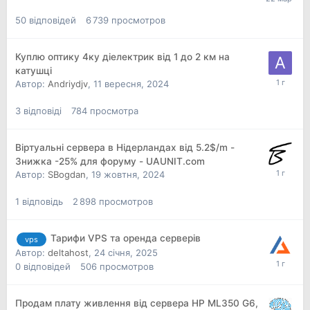
50
відповідей
6 739
просмотров
Куплю оптику 4ку діелектрик від 1 до 2 км на
катушці
Автор:
Andriydjv
,
11 вересня, 2024
3
відповіді
784
просмотра
Віртуальні сервера в Нідерландах від 5.2$/m -
Знижка -25% для форуму - UAUNIT.com
Автор:
SBogdan
,
19 жовтня, 2024
1
відповідь
2 898
просмотров
Тарифи VPS та оренда серверів
vps
Автор:
deltahost
,
24 січня, 2025
0
відповідей
506
просмотров
Продам плату живлення від сервера HP ML350 G6,