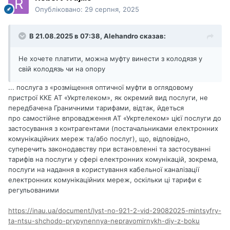
Опубліковано:
29 серпня, 2025
В 21.08.2025 в 07:38,
Alehandro
сказав:
Не хочете платити, можна муфту винести з колодязя у
свій колодязь чи на опору
... послуга з «розміщення оптичної муфти в оглядовому
пристрої ККЕ АТ «Укртелеком», як окремий вид послуги, не
передбачена Граничними тарифами, відтак, йдеться
про самостійне впровадження АТ «Укртелеком» цієї послуги до
застосування з контрагентами (постачальниками електронних
комунікаційних мереж та/або послуг), що, відповідно,
суперечить законодавству при встановленні та застосуванні
тарифів на послуги у сфері електронних комунікацій, зокрема,
послуги на надання в користування кабельної каналізації
електронних комунікаційних мереж, оскільки ці тарифи є
регульованими
https://inau.ua/document/lyst-no-921-2-vid-29082025-mintsyfry-
ta-ntsu-shchodo-prypynennya-nepravomirnykh-diy-z-boku