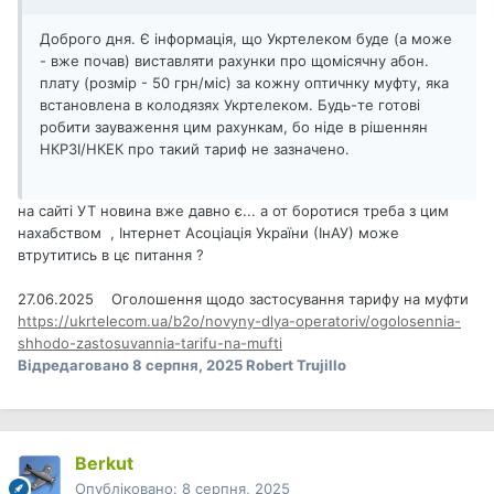
Доброго дня. Є інформація, що Укртелеком буде (а може
- вже почав) виставляти рахунки про щомісячну абон.
плату (розмір - 50 грн/міс) за кожну оптичнку муфту, яка
встановлена в колодязях Укртелеком. Будь-те готові
робити зауваження цим рахункам, бо ніде в рішеннян
НКРЗІ/НКЕК про такий тариф не зазначено.
на сайті УТ новина вже давно є... а от боротися треба з цим
нахабством , Інтернет Асоціація України (ІнАУ) може
втрутитись в цє питання ?
27.06.2025 Оголошення щодо застосування тарифу на муфти
https://ukrtelecom.ua/b2o/novyny-dlya-operatoriv/ogolosennia-
shhodo-zastosuvannia-tarifu-na-mufti
Відредаговано
8 серпня, 2025
Robert Trujillo
Berkut
Опубліковано:
8 серпня, 2025