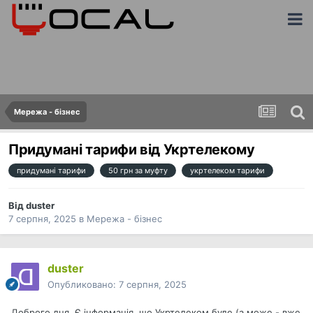
Мережа - бізнес
Придумані тарифи від Укртелекому
придумані тарифи
50 грн за муфту
укртелеком тарифи
Від
duster
7 серпня, 2025
в
Мережа - бізнес
duster
Опубликовано:
7 серпня, 2025
Доброго дня. Є інформація, що Укртелеком буде (а може - вже