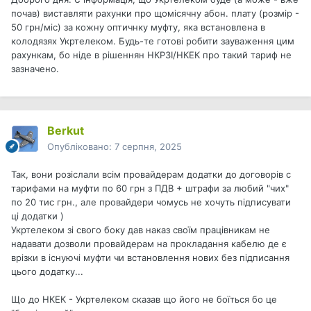
почав) виставляти рахунки про щомісячну абон. плату (розмір -
50 грн/міс) за кожну оптичнку муфту, яка встановлена в
колодязях Укртелеком. Будь-те готові робити зауваження цим
рахункам, бо ніде в рішеннян НКРЗІ/НКЕК про такий тариф не
зазначено.
Berkut
Опубліковано:
7 серпня, 2025
Так, вони розіслали всім провайдерам додатки до договорів с
тарифами на муфти по 60 грн з ПДВ + штрафи за любий "чих"
по 20 тис грн., але провайдери чомусь не хочуть підписувати
ці додатки )
Укртелеком зі свого боку дав наказ своїм працівникам не
надавати дозволи провайдерам на прокладання кабелю де є
врізки в існуючі муфти чи встановлення нових без підписання
цього додатку...
Що до НКЕК - Укртелеком сказав що його не боїться бо це