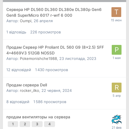
Сервера HP DL560 DL360 DL380e DL380p Gen6
Gen8 SuperMicro 6017 r-wrf 6 000
Автор:
Oumpi
,
26 апреля
1
відповідь
226
просмотров
Продам Сервер HP Proliant DL 560 G9 (8x2.5) SFF
4*4669V3 512GB NOSSD
Автор:
Pokemonishche1988
,
23 листопада, 2023
12
відповідей
1 430
просмотров
Продам сервера Dell
Автор:
rocker_ilko
,
22 червня, 2024
8
відповідей
1 586
просмотров
продам вентиляторы на сервера
1
2
3
4