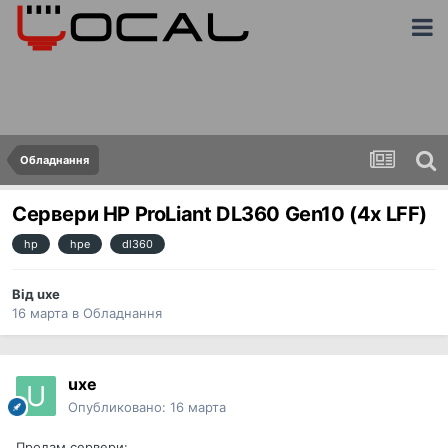
Обладнання
Сервери HP ProLiant DL360 Gen10 (4x LFF)
hp
hpe
dl360
Від
uxe
16 марта
в
Обладнання
uxe
Опубликовано:
16 марта
Продам сервери: