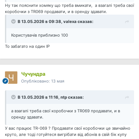
Ну так пояснити хомяку що треба вмикати, а взагалі треба свої
коробочки з TR069 продавати, и в оренду здавати.
В 13.05.2026 в 09:38,
valexa
сказав:
Користувачів приблизно 100
То забагато на один ІР
Чучундра
Опубліковано:
13 мая
В 13.05.2026 в 11:16,
ntp
сказав:
а взагалі треба свої коробочки з TR069 продавати, и в
оренду здавати.
У вас працює TR-069 ? Продавати свої коробочки це звичайно
круто, але тоді готуйтеся вигрібати від абонів в свій бік купу