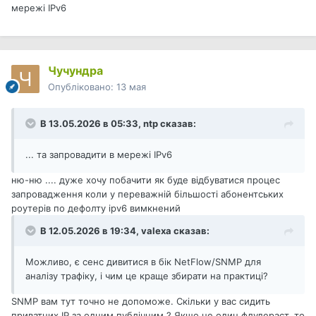
мережі IPv6
Чучундра
Опубліковано:
13 мая
В 13.05.2026 в 05:33,
ntp
сказав:
... та запровадити в мережі IPv6
ню-ню .... дуже хочу побачити як буде відбуватися процес
запровадження коли у переважній більшості абонентських
роутерів по дефолту ipv6 вимкнений
В 12.05.2026 в 19:34,
valexa
сказав:
Можливо, є сенс дивитися в бік NetFlow/SNMP для
аналізу трафіку, і чим це краще збирати на практиці?
SNMP вам тут точно не допоможе. Скільки у вас сидить
приватних IP за одним публічним ? Якщо це один флудераст, то