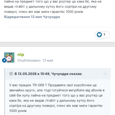
лайна на предмет того що у вас роутер це кака бє, яка не
видає гігабіт у дальному кутку його сортіра на другому
поверсі, плюс він має мати гарантію 1000 років
Відредаговано
13 мая
Чучундра
1
ntp
Опубліковано:
13 мая
В 13.05.2026 в 15:49,
Чучундра
сказав:
У вас працює TR-069 ? Продавати свої коробочки це
звичайно круто, але тоді готуйтеся вигрібати від абонів в
свій бік купу лайна на предмет того що у вас роутер це
кака бє, яка не видає гігабіт у дальному кутку його
сортіра на другому поверсі, плюс він має мати гарантію
1000 років