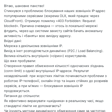
Вітаю, шановне панство!
Стикнувся з проблемою блокування наших зовнішніх IP-адрес
популярними сервісами (зокрема OLX, який працює через
CloudFront). Отримую помилку «403 Forbidden: Request
blocked». Причина очевидна — хтось із локальної мережі
флудить, через що системи захисту сайтів бачать аномальну
активність і «банять» всю вихідну адресу.
Вхідні дані:
Мережа з декількома зовнішніми IP.
Вихід в інет розподіляється динамічно (P2C / Load Balancing).
Велика кількість внутрішніх («сірих») користувачів.
Що вже пробували:
Створення правил обмеження кількості одночасних з'єднань
(conn-limit) з однієї внутрішньої IP-адреси. Результат
незадовільний: при жорстких лімітах починаються проблеми з
роботою IP-телефонії, онлайн-ігор та інших стійких до розривів
сервісів, а при м'яких — блокування зовнішніх IP
продовжується.
Питання до спільноти:
Як ефективно вирахувати «шкідника» в реальному часі, якщо
стандартні ліміти не допомагають?
Чи існують методи динамічного обмеження саме за частотою