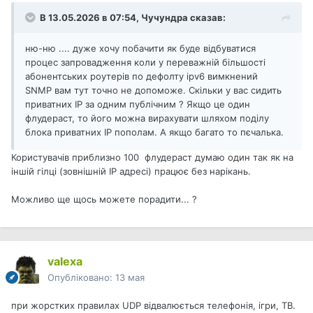
В 13.05.2026 в 07:54,
Чучундра
сказав:
ню-ню .... дуже хочу побачити як буде відбуватися
процес запровадження коли у переважній більшості
абонентських роутерів по дефолту ipv6 вимкнений
SNMP вам тут точно не допоможе. Скільки у вас сидить
приватних IP за одним публічним ? Якщо це один
флудераст, то його можна вирахувати шляхом поділу
блока приватних IP пополам. А якщо багато то пєчалька.
Користувачів приблизно 100 флудераст думаю один так як на
іншій гілці (зовнішній ІР адресі) працює без нарікань.
Можливо ще щось можете порадити... ?
valexa
Опубліковано:
13 мая
при жорстких правилах UDP відвалюється телефонія, ігри, ТВ.