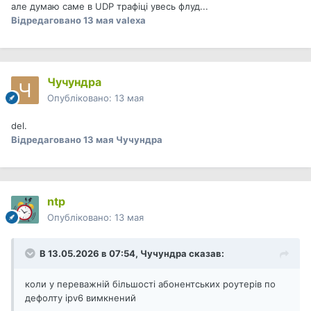
але думаю саме в UDP трафіці увесь флуд...
Відредаговано
13 мая
valexa
Чучундра
Опубліковано:
13 мая
del.
Відредаговано
13 мая
Чучундра
ntp
Опубліковано:
13 мая
В 13.05.2026 в 07:54,
Чучундра
сказав:
коли у переважній більшості абонентських роутерів по
дефолту ipv6 вимкнений