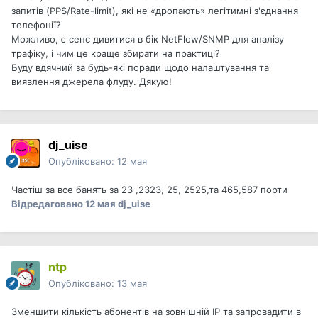
запитів (PPS/Rate-limit), які не «дропають» легітимні з'єднання
телефонії?
Можливо, є сенс дивитися в бік NetFlow/SNMP для аналізу
трафіку, і чим це краще збирати на практиці?
Буду вдячний за будь-які поради щодо налаштування та
виявлення джерела флуду. Дякую!
dj_uise
Опубліковано:
12 мая
Частіш за все банять за 23 ,2323, 25, 2525,та 465,587 порти
Відредаговано
12 мая
dj_uise
ntp
Опубліковано:
13 мая
Зменшити кількість абонентів на зовнішній ІР та запровадити в