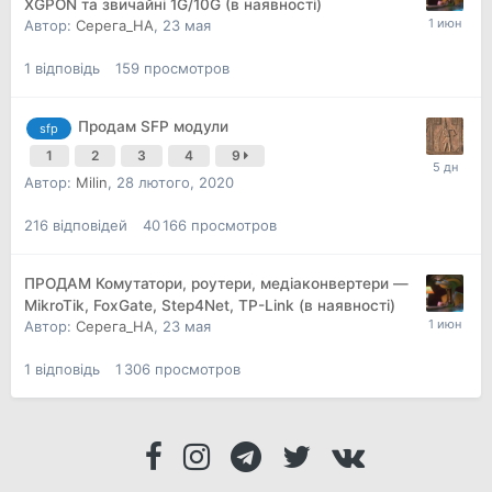
XGPON та звичайні 1G/10G (в наявності)
Автор:
Серега_НА
,
23 мая
1
відповідь
159
просмотров
Продам SFP модули
sfp
1
2
3
4
9
Автор:
Milin
,
28 лютого, 2020
216
відповідей
40 166
просмотров
ПРОДАМ Комутатори, роутери, медіаконвертери —
MikroTik, FoxGate, Step4Net, TP-Link (в наявності)
Автор:
Серега_НА
,
23 мая
1
відповідь
1 306
просмотров