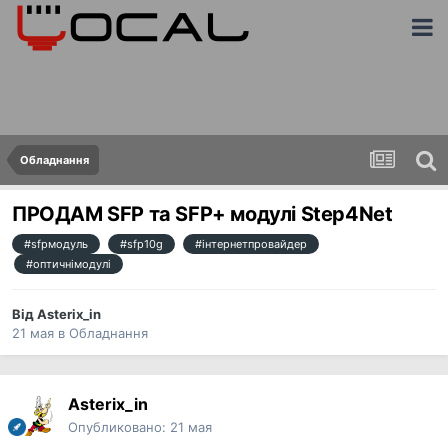
Обладнання
ПРОДАМ SFP та SFP+ модулі Step4Net
#sfpмодуль
#sfp10g
#інтернетпровайдер
#оптичнімодулі
Від
Asterix_in
21 мая
в
Обладнання
Asterix_in
Опубликовано:
21 мая