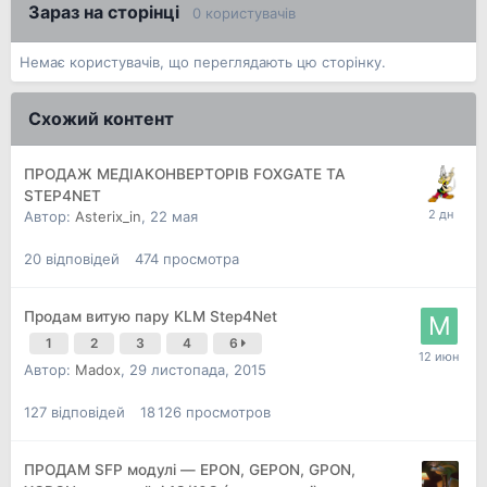
Зараз на сторінці
0 користувачів
Немає користувачів, що переглядають цю сторінку.
Схожий контент
ПРОДАЖ МЕДІАКОНВЕРТОРІВ FOXGATE ТА
STEP4NET
Автор:
Asterix_in
,
22 мая
20
відповідей
474
просмотра
Продам витую пару KLM Step4Net
1
2
3
4
6
Автор:
Madox
,
29 листопада, 2015
127
відповідей
18 126
просмотров
ПРОДАМ SFP модулі — EPON, GEPON, GPON,