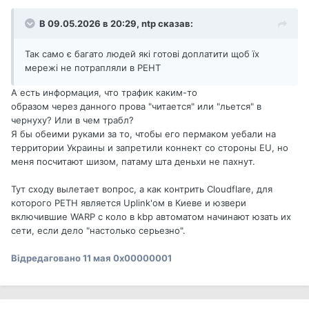
В 09.05.2026 в 20:29,
ntp
сказав:
Так само є багато людей які готові доплатити щоб їх
мережі не потрапляли в РЕНТ
А есть информация, что трафик каким-то
образом через данного прова "читается" или "льется" в
чернуху? Или в чем трабл?
Я бы обеими руками за то, чтобы его пермаком уебали на
территории Украины и запретили коннект со стороны EU, но
меня посчитают шизом, патаму шта деньхи не пахнут.
Тут сходу вылетает вопрос, а как контрить Cloudflare, для
которого РЕТН является Uplink'ом в Киеве и юзвери
включившие WARP с коло в kbp автоматом начинают юзать их
сети, если дело "настолько серьезно".
Відредаговано
11 мая
0x00000001