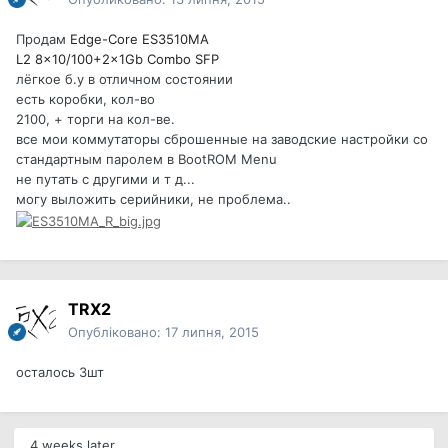
Продам
Edge-Core ES3510MA
L2 8x10/100+2x1Gb Combo SFP
лёгкое б.у в отличном состоянии
есть коробки, кол-во
2100, + торги на кол-ве.
все мои коммутаторы сброшенные на заводские настройки со
стандартным паролем в BootROM Menu
не путать с другими и т д...
могу выложить серийники, не проблема..
TRX2
Опубліковано:
17 липня, 2015
осталось 3шт
4 weeks later...