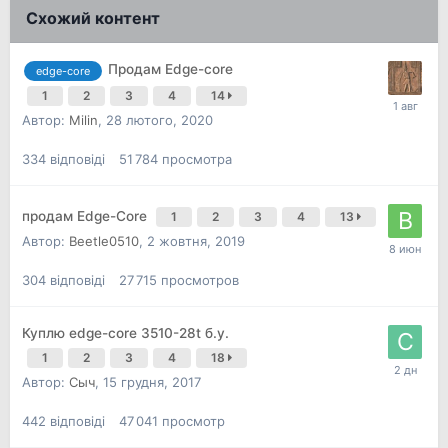
Схожий контент
Продам Edge-core
edge-core
1
2
3
4
14
Автор:
Milin
,
28 лютого, 2020
334
відповіді
51 784
просмотра
продам Edge-Core
1
2
3
4
13
Автор:
Beetle0510
,
2 жовтня, 2019
304
відповіді
27 715
просмотров
Куплю edge-core 3510-28t б.у.
1
2
3
4
18
Автор:
Сыч
,
15 грудня, 2017
442
відповіді
47 041
просмотр