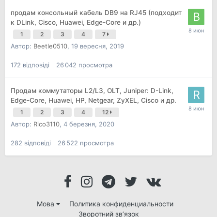
продам консольный кабель DB9 на RJ45 (подходит
к DLink, Cisco, Huawei, Edge-Core и др.)
1
2
3
4
7
Автор:
Beetle0510
,
19 вересня, 2019
172
відповіді
26 042
просмотра
Продам коммутаторы L2/L3, OLT, Juniper: D-Link,
Edge-Core, Huawei, НР, Netgear, ZyXEL, Cisco и др.
1
2
3
4
12
Автор:
Rico3110
,
4 березня, 2020
282
відповіді
26 522
просмотра
Мова
Политика конфиденциальности
Зворотний зв’язок