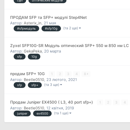
сфп
оптические модули
ПРОДАМ SFP та SFP+ модулі Step4Net
Автор:
Asterix_in
,
21 мая
(та 2 ще)
#sfpмодуль
#sfp10g
Zyxel SFP10G-SR Модуль оптический SFP+ 550 м 850 нм LC
Автор:
GekaPeka
,
20 марта
sfp
10g
продам SFP+ 10G
1
2
3
4
8
Автор:
Beetle0510
,
23 лютого, 2021
(та 3 ще)
sfp
sfp+
Продам Juniper EX4500 ( L3, 40 port sfp+)
1
2
3
4
Автор:
Beetle0510
,
12 квітня, 2019
(та 1 ще)
juniper
ex4500