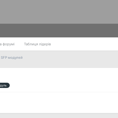
а форумі
Таблиця лідерів
 SFP модулей
дуль