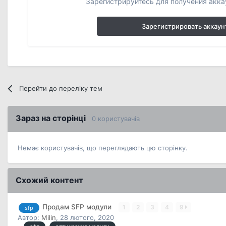
Зарегистрируйтесь для получения аккау
Зарегистрировать аккаун
Перейти до переліку тем
Зараз на сторінці
0 користувачів
Немає користувачів, що переглядають цю сторінку.
Схожий контент
Продам SFP модули
1
2
3
4
9
sfp
Автор:
Milin
,
28 лютого, 2020