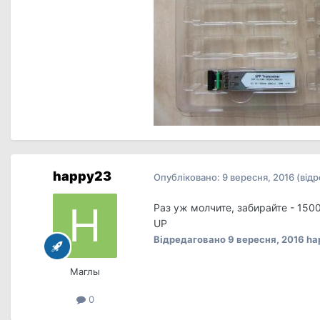
happy23
Опубліковано:
9 вересня, 2016
(від
Раз уж молчите, забирайте - 1500
UP
Відредаговано
9 вересня, 2016
ha
Маглы
0