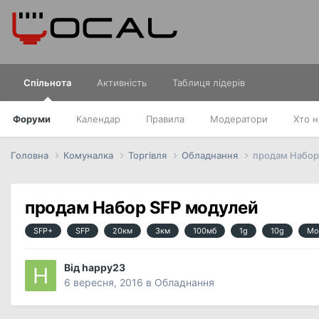
Спільнота
Активність
Таблиця лідерів
Форуми
Календар
Правила
Модератори
Хто н
Головна
Комуналка
Торгівля
Обладнання
продам Набор
продам Набор SFP модулей
SFP+
SFP
20км
3км
100мб
1g
10g
Мо
Від
happy23
6 вересня, 2016
в
Обладнання