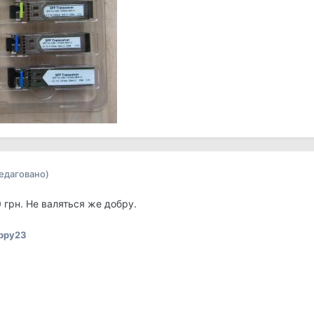
редаговано)
 грн. Не валяться же добру.
ppy23