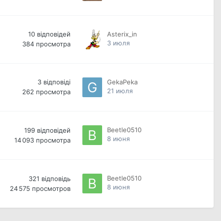
10
відповідей
Asterix_in
3 июля
384
просмотра
3
відповіді
GekaPeka
21 июля
262
просмотра
Beetle0510
199
відповідей
8 июня
14 093
просмотра
Beetle0510
321
відповідь
8 июня
24 575
просмотров