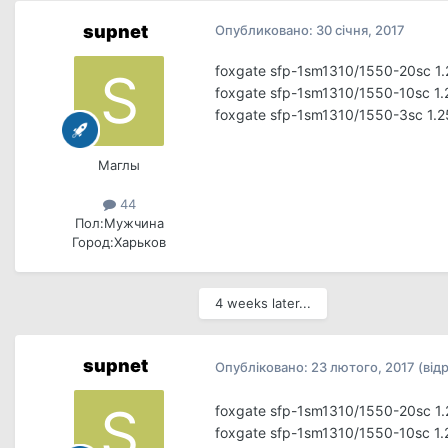
supnet
Опубликовано:
30 січня, 2017
foxgate sfp-1sm1310/1550-20sc 1
foxgate sfp-1sm1310/1550-10sc 1
foxgate sfp-1sm1310/1550-3sc 1.
Маглы
44
Пол:
Мужчина
Город:
Харьков
4 weeks later...
supnet
Опубліковано:
23 лютого, 2017
(від
foxgate sfp-1sm1310/1550-20sc 1
foxgate sfp-1sm1310/1550-10sc 1