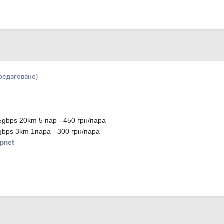
дредаговано)
5gbps 20km 5 пар - 450 грн/пара
gbps 3km 1пара - 300 грн/пара
pnet