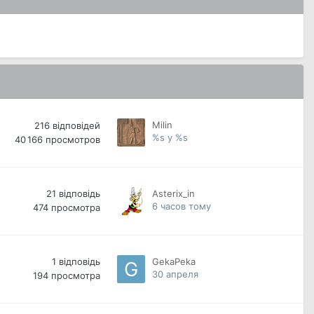
Milin
216
відповідей
%s у %s
40 166
просмотров
21
відповідь
Asterix_in
6 часов тому
474
просмотра
1
відповідь
GekaPeka
30 апреля
194
просмотра