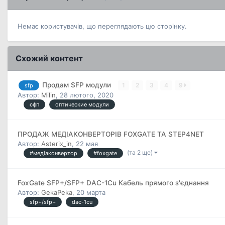
Немає користувачів, що переглядають цю сторінку.
Схожий контент
Продам SFP модули
1
2
3
4
9
sfp
Автор:
Milin
,
28 лютого, 2020
сфп
оптические модули
ПРОДАЖ МЕДІАКОНВЕРТОРІВ FOXGATE ТА STEP4NET
Автор:
Asterix_in
,
22 мая
(та 2 ще)
#медіаконвертор
#foxgate
FoxGate SFP+/SFP+ DAC-1Cu Кабель прямого з'єднання
Автор:
GekaPeka
,
20 марта
sfp+/sfp+
dac-1cu