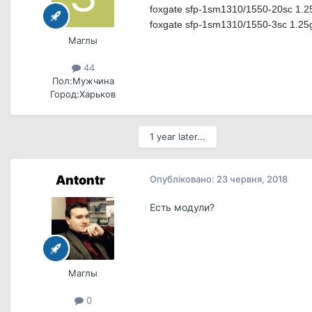
foxgate sfp-1sm1310/1550-20sc 1.2
foxgate sfp-1sm1310/1550-3sc 1.25
Маглы
44
Пол:
Мужчина
Город:
Харьков
1 year later...
Antontr
Опубліковано:
23 червня, 2018
Есть модули?
Маглы
0