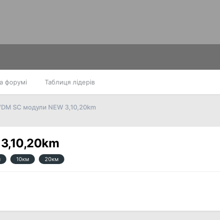
а форумі
Таблиця лідерів
WDM SC модули NEW 3,10,20km
3,10,20km
м
10км
20км