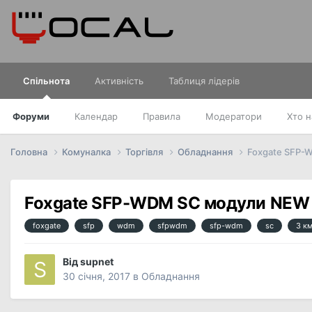
Спільнота
Активність
Таблиця лідерів
Форуми
Календар
Правила
Модератори
Хто н
Головна
Комуналка
Торгівля
Обладнання
Foxgate SFP-
Foxgate SFP-WDM SC модули NEW 
foxgate
sfp
wdm
sfpwdm
sfp-wdm
sc
3 к
Від
supnet
30 січня, 2017
в
Обладнання