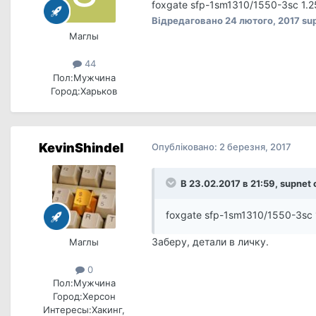
foxgate sfp-1sm1310/1550-3sc 1.
Відредаговано
24 лютого, 2017
su
Маглы
44
Пол:
Мужчина
Город:
Харьков
KevinShindel
Опубліковано:
2 березня, 2017
В 23.02.2017 в 21:59, supnet
foxgate sfp-1sm1310/1550-3sc
Заберу, детали в личку.
Маглы
0
Пол:
Мужчина
Город:
Херсон
Интересы:
Хакинг,