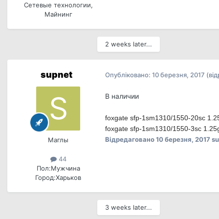
Сетевые технологии,
Майнинг
2 weeks later...
supnet
Опубліковано:
10 березня, 2017
(ві
В наличии
foxgate sfp-1sm1310/1550-20sc 1.2
foxgate sfp-1sm1310/1550-3sc 1.25
Відредаговано
10 березня, 2017
su
Маглы
44
Пол:
Мужчина
Город:
Харьков
3 weeks later...