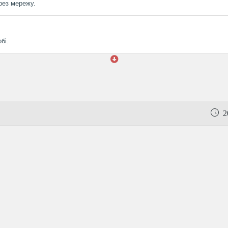
рез мережу.
бі.
20