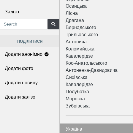
Освицька
Залізо
Лісна
Драгана
Вернадського
Трильовського
ПОДІЛИТИСЯ
Антонича
Коломийська
Додати анонімно
Кавалерідзе
Кос-Анатольського
Додати фото
Антоненка-Давидовича
Сихівська
Додати новину
Кавалерідзе
Полуботка
Додати залізо
Морозна
Зубрівська
Україна