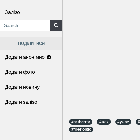
Залізо
ПОДІЛИТИСЯ
Додати анонімно
Додати фото
Додати новину
Додати залізо
#nethorror
#жах
#ужас
#fiber optic