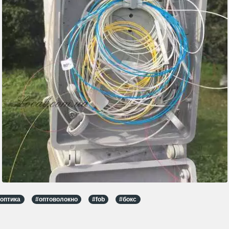
#оптика
#оптоволокно
#fob
#бокс