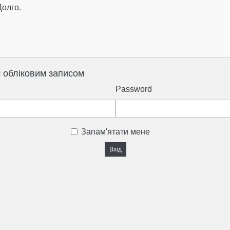
Долго.
м обліковим записом
Password
Запам'ятати мене
Вхід