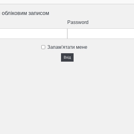
м обліковим записом
Password
Запам'ятати мене
Вхід