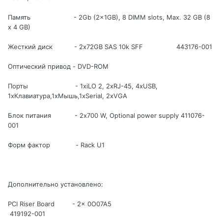
Память - 2Gb (2x1GB), 8 DIMM slots, Max. 32 GB (8
x 4 GB)
Жесткий диск - 2x72GB SAS 10k SFF 443176-001
Оптический привод - DVD-ROM
Порты - 1xiLO 2, 2xRJ-45, 4xUSB,
1xКлавиатура,1xМышь,1xSerial, 2xVGA
Блок питания - 2x700 W, Optional power supply 411076-
001
Форм фактор - Rack U1
Дополнительно установлено:
PCI Riser Board - 2x 0O07A5
419192-001