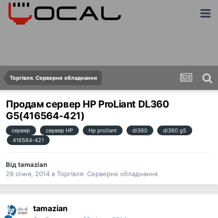
Торгівля. Серверне обладнання
Продам сервер HP ProLiant DL360
G5(416564-421)
сервер
сервер HP
Hp proliant
dl360
dl360 g5
416564-421
Від
tamazian
28 січня, 2014
в
Торгівля. Серверне обладнання
tamazian