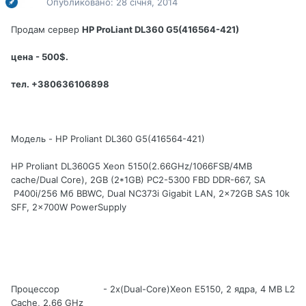
Опубликовано:
28 січня, 2014
Продам сервер
HP ProLiant DL360 G5(416564-421)
цена - 500$.
тел. +380636106898
Модель - HP Proliant DL360 G5(416564-421)
HP Proliant DL360G5 Xeon 5150(2.66GHz/1066FSB/4MB
cache/Dual Core), 2GB (2*1GB) PC2-5300 FBD DDR-667, SA
P400i/256 Мб BBWC, Dual NC373i Gigabit LAN, 2x72GB SAS 10k
SFF, 2x700W PowerSupply
Процессор - 2х(Dual-Core)Xeon E5150, 2 ядра, 4 MB L2
Cache, 2.66 GHz