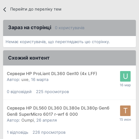
Перейти до переліку тем
Зараз на сторінці
0 користувачів
Немає користувачів, що переглядають цю сторінку.
Схожий контент
Сервери HP ProLiant DL360 Gen10 (4x LFF)
Автор:
uxe
,
16 марта
0
відповідей
225
просмотров
Сервера HP DL560 DL360 DL380e DL380p Gen6
Gen8 SuperMicro 6017 r-wrf 6 000
Автор:
Oumpi
,
26 апреля
1
відповідь
226
просмотров