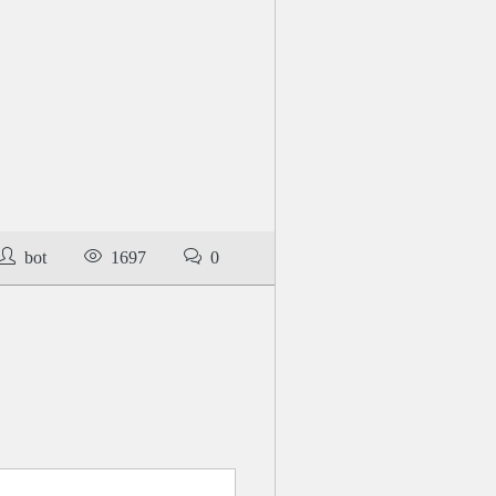
bot
1697
0