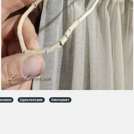
олокно
#диэлектрик
#интернет