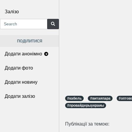
Залізо
ПОДІЛИТИСЯ
Додати анонімно
Додати фото
Додати новину
Додати залізо
#кабель
#витаяпара
#оптов
#провайдерыукраиы
Публікації за темою: