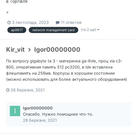
в
Торгівля
+
3 листопада, 2023
11 ответов
(та 2 ще)
ap9617
network management card
Kir_vit
Igor00000000
По вопросу gigabyte ta 3 - материнка ga-6vle, проц via c3-
800, оперативная память 512 pc3200, в ide вставлена
флешпамять на 256мв. Корпусы в хорошем состоянии
(можно использовать для более актуального оборудования)
26 березня, 2021
Igor00000000
Спасибо. Нужно помощнее что-то.
28 березня, 2021