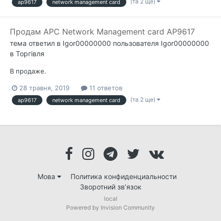
(та 2 ще)
ap9617
network management card
Продам APC Network Management card AP9617
тема ответил в
Igor00000000
пользователя
Igor00000000
в
Торгівля
В продаже.
28 травня, 2019
11 ответов
(та 2 ще)
ap9617
network management card
Мова
Политика конфиденциальности
Зворотний зв’язок
local
Powered by Invision Community