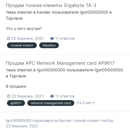
Продам тонкие клиенты Gigabyte TA-3
тема ответил в
kansler
пользователя
Igor00000000
в
Торгівля
Что у него внутри?
25 березня, 2021
11 ответов
тонкий клиент
барабон
Продам APC Network Management card AP9617
тема ответил в
Igor00000000
пользователя
Igor00000000
в
Торгівля
В продаже.
23 березня, 2021
11 ответов
(та 2 ще)
ap9617
network management card
Igor00000000
підписався на
Куплю тонкий клиент nettop
23 березня, 2021