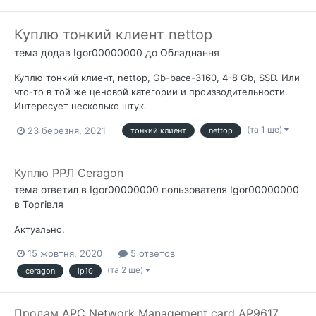
Куплю тонкий клиент nettop
тема додав
Igor00000000
до
Обладнання
Куплю тонкий клиент, nettop, Gb-bace-3160, 4-8 Gb, SSD. Или
что-то в той же ценовой категории и производительности.
Интересует несколько штук.
(та 1 ще)
23 березня, 2021
тонкий клиент
nettop
Куплю РРЛ Ceragon
тема ответил в
Igor00000000
пользователя
Igor00000000
в
Торгівля
Актуально.
15 жовтня, 2020
5 ответов
(та 2 ще)
ceragon
ip10
Продам APC Network Management card AP9617