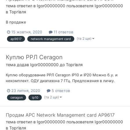
тема ответил в
Igor00000000
пользователя
Igor00000000
в
Торгівля
В продаже
15 жовтня, 2020
11 ответов
(та 2 ще)
ap9617
network management card
Куплю РРЛ Ceragon
тема додав
Igor00000000
до
Торгівля
Куплю оборудование РРЛ Ceragon IP10 и IP20 Можно б.у. и
некомплект. ОДУ диапазона 7 ГГц. Предложения в личку.
23 липня, 2020
5 ответов
(та 2 ще)
ceragon
ip10
Продам APC Network Management card AP9617
тема ответил в
Igor00000000
пользователя
Igor00000000
в
Торгівля