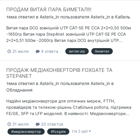
ПРОДАМ ВИТАЯ ПАРА БИМЕТАЛ!!!
тема ответил в
Asterix_in
пользователя
Asterix_in
в
Кабель
Витая пара DCG зовнішній UTP CAT-5E PE CCA 2*2*0,50 500м
-1650гр Витая пара Step4net зовнішній UTP CAT-5Е PE CCA
2*2*0,51 500м -2000гр Витая пара DCG внутрішній UTP...
31 июля
4 ответа
витая utp
биметал
ПРОДАЖ МЕДІАКОНВЕРТОРІВ FOXGATE ТА
STEP4NET
тема ответил в
Asterix_in
пользователя
Asterix_in
в
Обладнання
Надійні медіаконвертори для оптичних мереж, FTTH,
провайдерів та телеком-рішень Стабільна робота, підтримка
FE/GE, SFP та LFP моделей. В наявності: Медіаконвертори...
31 июля
20 ответов
(та 2 ще)
#медіаконвертор
#foxgate