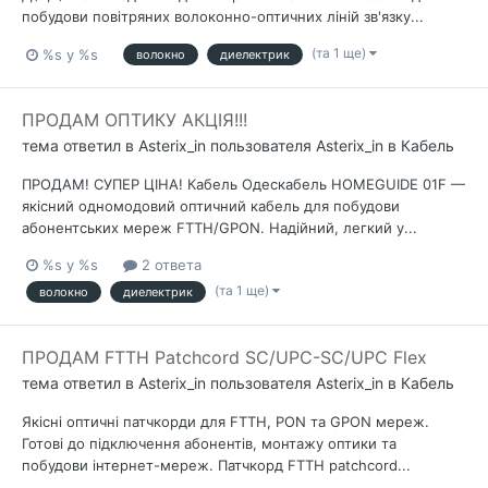
побудови повітряних волоконно-оптичних ліній зв'язку...
(та 1 ще)
%s у %s
волокно
диелектрик
ПРОДАМ ОПТИКУ АКЦІЯ!!!
тема ответил в
Asterix_in
пользователя
Asterix_in
в
Кабель
ПРОДАМ! СУПЕР ЦІНА! Кабель Одескабель HOMEGUIDE 01F —
якісний одномодовий оптичний кабель для побудови
абонентських мереж FTTH/GPON. Надійний, легкий у...
%s у %s
2 ответа
(та 1 ще)
волокно
диелектрик
ПРОДАМ FTTH Patchcord SC/UPC-SC/UPC Flex
тема ответил в
Asterix_in
пользователя
Asterix_in
в
Кабель
Якісні оптичні патчкорди для FTTH, PON та GPON мереж.
Готові до підключення абонентів, монтажу оптики та
побудови інтернет-мереж. Патчкорд FTTH patchcord...