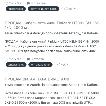
%s у %s
8 ответов
(та 2 ще)
#patchcord
#оптичнийпатчкорд
ПРОДАМ! Кабель оптичний FinMark UT001-SM-16S-
1kN, 2000 м
тема ответил в
Asterix_in
пользователя
Asterix_in
в
Кабель
ПРОДАМ! Кабель оптичний FinMark UT001-SM-16S-1kN, 2000
м У продажу одномодовий оптичний кабель FinMark UT001-
SM-16S-1kN для побудови повітряних волоконно-оптичних...
%s у %s
3 ответа
(та 1 ще)
диелектрик
оптоволоконо
ПРОДАМ ВИТАЯ ПАРА БИМЕТАЛ!!!
тема ответил в
Asterix_in
пользователя
Asterix_in
в
Кабель
Витая пара DCG зовнішній UTP CAT-5E PE CCA 2*2*0,50 500м
-1650гр Витая пара Step4net зовнішній UTP CAT-5Е PE CCA
2*2*0,51 500м -2000гр Витая пара DCG внутрішній UTP...