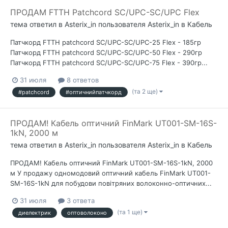
ПРОДАМ FTTH Patchcord SC/UPC-SC/UPC Flex
тема ответил в
Asterix_in
пользователя
Asterix_in
в
Кабель
Патчкорд FTTH patchcord SC/UPC-SC/UPC-25 Flex - 185гр
Патчкорд FTTH patchcord SC/UPC-SC/UPC-50 Flex - 290гр
Патчкорд FTTH patchcord SC/UPC-SC/UPC-75 Flex - 390гр...
31 июля
8 ответов
(та 2 ще)
#patchcord
#оптичнийпатчкорд
ПРОДАМ! Кабель оптичний FinMark UT001-SM-16S-
1kN, 2000 м
тема ответил в
Asterix_in
пользователя
Asterix_in
в
Кабель
ПРОДАМ! Кабель оптичний FinMark UT001-SM-16S-1kN, 2000
м У продажу одномодовий оптичний кабель FinMark UT001-
SM-16S-1kN для побудови повітряних волоконно-оптичних...
31 июля
3 ответа
(та 1 ще)
диелектрик
оптоволоконо