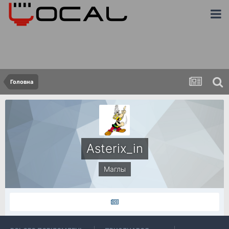
Головна
Asterix_in
Маглы