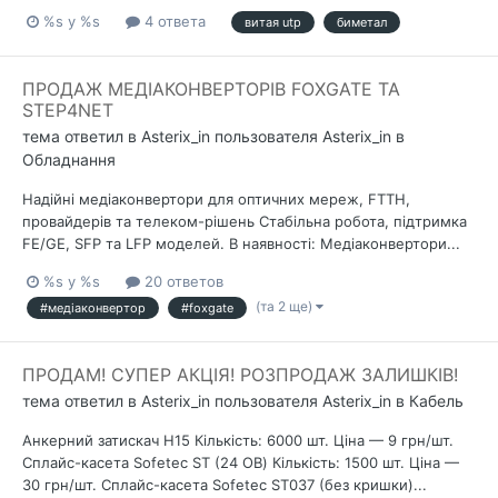
%s у %s
4 ответа
витая utp
биметал
ПРОДАЖ МЕДІАКОНВЕРТОРІВ FOXGATE ТА
STEP4NET
тема ответил в
Asterix_in
пользователя
Asterix_in
в
Обладнання
Надійні медіаконвертори для оптичних мереж, FTTH,
провайдерів та телеком-рішень Стабільна робота, підтримка
FE/GE, SFP та LFP моделей. В наявності: Медіаконвертори...
%s у %s
20 ответов
(та 2 ще)
#медіаконвертор
#foxgate
ПРОДАМ! СУПЕР АКЦІЯ! РОЗПРОДАЖ ЗАЛИШКІВ!
тема ответил в
Asterix_in
пользователя
Asterix_in
в
Кабель
Анкерний затискач Н15 Кількість: 6000 шт. Ціна — 9 грн/шт.
Сплайс-касета Sofetec ST (24 ОВ) Кількість: 1500 шт. Ціна —
30 грн/шт. Сплайс-касета Sofetec ST037 (без кришки)...