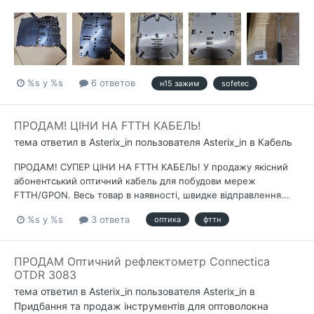
%s у %s
6 ответов
н15 зажим
sofetec
ПРОДАМ! ЦІНИ НА FTTH КАБЕЛЬ!
тема ответил в
Asterix_in
пользователя
Asterix_in
в
Кабель
ПРОДАМ! СУПЕР ЦІНИ НА FTTH КАБЕЛЬ! У продажу якісний
абонентський оптичний кабель для побудови мереж
FTTH/GPON. Весь товар в наявності, швидке відправлення...
%s у %s
3 ответа
оптика
фттн
ПРОДАМ Оптичний рефлектометр Connectica
OTDR 3083
тема ответил в
Asterix_in
пользователя
Asterix_in
в
Придбання та продаж інструментів для оптоволокна