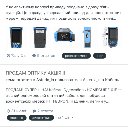
У компактному корпусі приладу поєднано відразу п'ять
функцій. Це справді універсальний прилад для конвергентних
мереж передачі даних, які поєднують волоконно-оптичні...
%s у %s
9 ответов
рефлектометр
otdr
ПРОДАМ ОПТИКУ АКЦІЯ!!!
тема ответил в
Asterix_in
пользователя
Asterix_in
в
Кабель
ПРОДАМ! СУПЕР ЦІНА! Кабель Одескабель HOMEGUIDE 01F —
якісний одномодовий оптичний кабель для побудови
абонентських мереж FTTH/GPON. Надійний, легкий у...
31 июля
2 ответа
(та 1 ще)
волокно
диелектрик