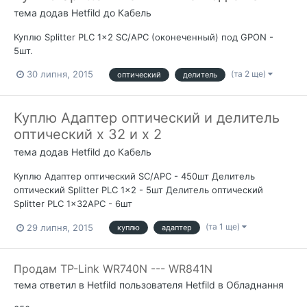
тема додав
Hetfild
до
Кабель
Куплю Splitter PLC 1x2 SC/APC (оконеченный) под GPON -
5шт.
(та 2 ще)
30 липня, 2015
оптический
делитель
Куплю Адаптер оптический и делитель
оптический х 32 и х 2
тема додав
Hetfild
до
Кабель
Куплю Адаптер оптический SC/APC - 450шт Делитель
оптический Splitter PLC 1x2 - 5шт Делитель оптический
Splitter PLC 1x32APC - 6шт
(та 1 ще)
29 липня, 2015
куплю
адаптер
Продам TP-Link WR740N --- WR841N
тема ответил в
Hetfild
пользователя
Hetfild
в
Обладнання