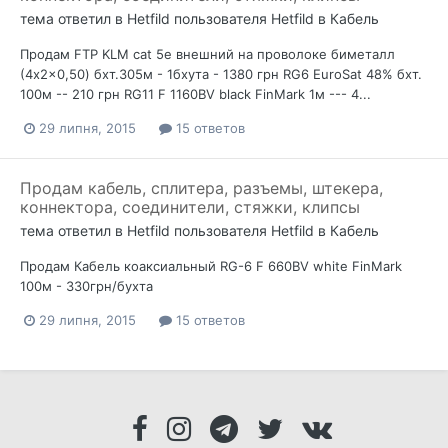
тема ответил в
Hetfild
пользователя
Hetfild
в
Кабель
Продам FTP KLM cat 5e внешний на проволоке биметалл
(4x2x0,50) бхт.305м - 1бхута - 1380 грн RG6 EuroSat 48% бхт.
100м -- 210 грн RG11 F 1160BV black FinMark 1м --- 4...
29 липня, 2015
15 ответов
Продам кабель, сплитера, разъемы, штекера,
коннектора, соединители, стяжки, клипсы
тема ответил в
Hetfild
пользователя
Hetfild
в
Кабель
Продам Кабель коаксиальный RG-6 F 660BV white FinMark
100м - 330грн/бухта
29 липня, 2015
15 ответов