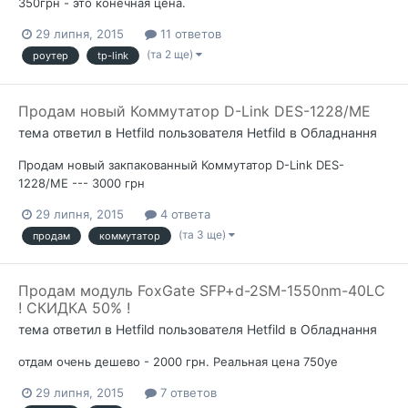
350грн - это конечная цена.
29 липня, 2015
11 ответов
(та 2 ще)
роутер
tp-link
Продам новый Коммутатор D-Link DES-1228/ME
тема ответил в
Hetfild
пользователя
Hetfild
в
Обладнання
Продам новый закпакованный Коммутатор D-Link DES-
1228/ME --- 3000 грн
29 липня, 2015
4 ответа
(та 3 ще)
продам
коммутатор
Продам модуль FoxGate SFP+d-2SM-1550nm-40LC
! СКИДКА 50% !
тема ответил в
Hetfild
пользователя
Hetfild
в
Обладнання
отдам очень дешево - 2000 грн. Реальная цена 750уе
29 липня, 2015
7 ответов