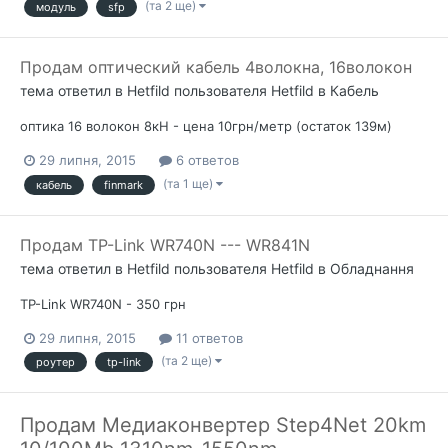
(та 2 ще)
модуль
sfp
Продам оптический кабель 4волокна, 16волокон
тема ответил в
Hetfild
пользователя
Hetfild
в
Кабель
оптика 16 волокон 8кН - цена 10грн/метр (остаток 139м)
29 липня, 2015
6 ответов
(та 1 ще)
кабель
finmark
Продам TP-Link WR740N --- WR841N
тема ответил в
Hetfild
пользователя
Hetfild
в
Обладнання
TP-Link WR740N - 350 грн
29 липня, 2015
11 ответов
(та 2 ще)
роутер
tp-link
Продам Медиаконвертер Step4Net 20km