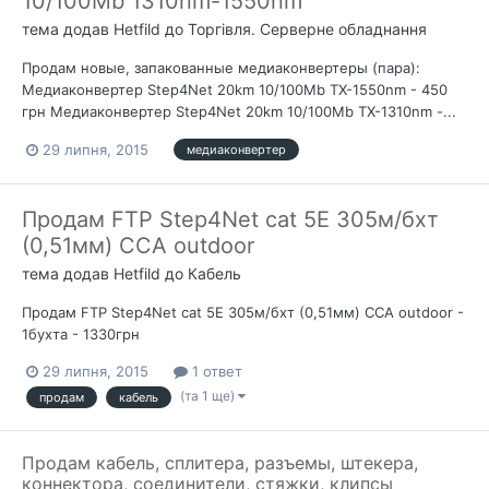
10/100Mb 1310nm-1550nm
тема додав
Hetfild
до
Торгівля. Серверне обладнання
Продам новые, запакованные медиаконвертеры (пара):
Медиаконвертер Step4Net 20km 10/100Mb TX-1550nm - 450
грн Медиаконвертер Step4Net 20km 10/100Mb TX-1310nm -...
29 липня, 2015
медиаконвертер
Продам FTP Step4Net cat 5E 305м/бхт
(0,51мм) CCA outdoor
тема додав
Hetfild
до
Кабель
Продам FTP Step4Net cat 5E 305м/бхт (0,51мм) CCA outdoor -
1бухта - 1330грн
29 липня, 2015
1 ответ
(та 1 ще)
продам
кабель
Продам кабель, сплитера, разъемы, штекера,
коннектора, соединители, стяжки, клипсы