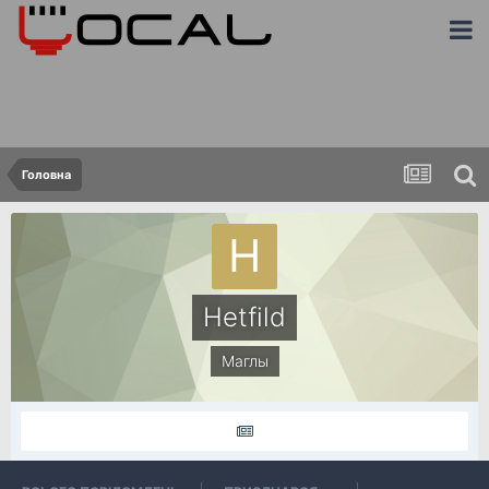
Головна
Hetfild
Маглы