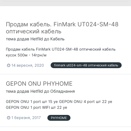
Продам кабель. FinMark UT024-SM-48
оптический кабель
тема додав
Hetfild
до
Кабель
Продам кабель FinMark UT024-SM-48 оптический кабель
кусок 500м - 14грн/м
14 вересня, 2020
finmark ut024-sm-48 оптический кабель
GEPON ONU PHYHOME
тема додав
Hetfild
до
Обладнання
GEPON ONU 1 port шт 15 уе GEPON ONU 4 port шт 22 уе
GEPON ONU 1 port WIFI шт 22 уе
1 березня, 2017
PHYHOME