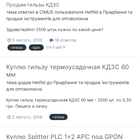
Продам гильзы КДЗС
тема ответил в
CIMUS
пользователя
Hetfild
в
Придбання та
продаж інструментів для оптоволокна
Здравствуйте! 2500 штук нужно по какой цене?
5 лютого, 2016
18 ответов
(та 5 ще)
гильзы
кдзс
Куплю гильзу термоусадочная КДЗС 60
мм
тема додав
Hetfild
до
Придбання та продаж інструментів
для оптоволокна
Куплю гильзу термоусадочная КДЗС 60 мм - 2500 шт. по 0,50
грн. Пишите в личку.
5 лютого, 2016
гильза
Куплю Splitter PLC 1x2 APC под GPON