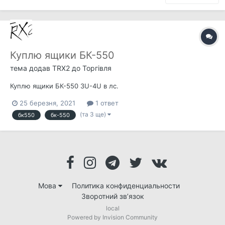
Куплю ящики БК-550
тема додав
TRX2
до
Торгівля
Куплю ящики БК-550 3U-4U в лс.
25 березня, 2021
1 ответ
(та 3 ще)
бк550
бк-550
Мова
Политика конфиденциальности
Зворотний зв’язок
local
Powered by Invision Community