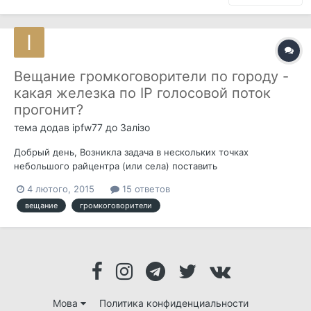
Вещание громкоговорители по городу -
какая железка по IP голосовой поток
прогонит?
тема додав
ipfw77
до
Залізо
Добрый день, Возникла задача в нескольких точках
небольшого райцентра (или села) поставить
громкоговорители ("матюгальники") чтобы вещать (например
4 лютого, 2015
15 ответов
музыку в выходной день) с одной точки. Встал вопрос как
вещание
громкоговорители
организовать сие? Тягать провода а-ля радио-точка
УкрТелекома не хочется. Сделать что-т...
Мова
Политика конфиденциальности