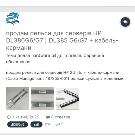
продам рельси для серверів HP
DL380G6/G7 | DL385 G6/G7 + кабель-
кармани
тема додав
hardware_all
до
Торгівля. Серверне
обладнання
продам рельси для серверів HP 2Units + кабель-кармани
(Cable Management 487255-001) рельси сумісні з моделями
HP Proliant DL380 G6 DL380 G7 DL385 G5p DL385 G6 DL385 G7
p/n 574898-001 рельси (p/n 574898-001) = 700грн кабель-
кармани (Cable Management 487255-001) = 3...
3 квітня, 2025
6 ответов
(та 1 ще)
dl380g6
rail