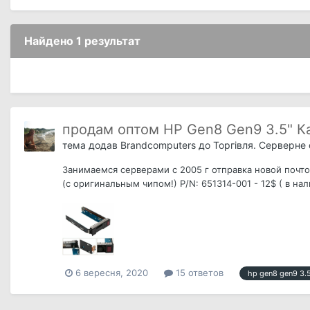
Найдено 1 результат
продам оптом HP Gen8 Gen9 3.5" К
тема додав
Brandcomputers
до
Торгівля. Серверне
Занимаемся серверами с 2005 г отправка новой почто
(с оригинальным чипом!) P/N: 651314-001 - 12$ ( в на
6 вересня, 2020
15 ответов