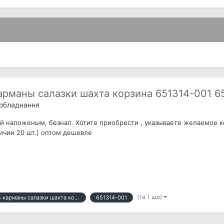
арманы салазки шахта корзина 651314-001 6
 обладнання
й наложеным, безнал. Хотите приобрести , указываете желаемое кол
личии 20 шт.) оптом дешевле
(та 1 ще)
hp gen8 gen9 3.5 карманы салазки шахта корзина 651314-001 651320-001
651314-001