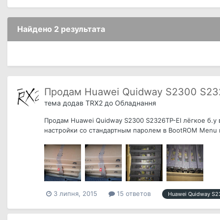
Найдено 2 результата
Продам Huawei Quidway S2300 S23
тема додав
TRX2
до
Обладнання
Продам Huawei Quidway S2300 S2326TP-EI лёгкое б.у 
настройки со стандартным паролем в BootROM Menu не
3 липня, 2015
15 ответов
Huawei Quidway S