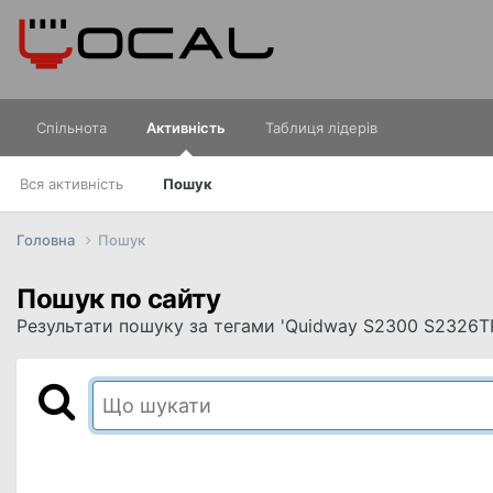
Спільнота
Активність
Таблиця лідерів
Вся активність
Пошук
Головна
Пошук
Пошук по сайту
Результати пошуку за тегами 'Quidway S2300 S2326TP