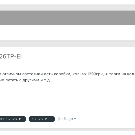
26TP-EI
в отличном состоянии есть коробки, кол-во 1299грн, + торги на к
 путать с другими и т д...
(та 6 ще)
2300 S2326TP-
S2326TP-EI