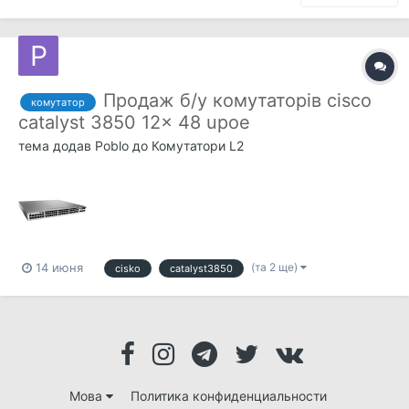
Продаж б/у комутаторів cisco
комутатор
catalyst 3850 12x 48 upoe
тема додав
Poblo
до
Комутатори L2
(та 2 ще)
14 июня
cisko
catalyst3850
Мова
Политика конфиденциальности