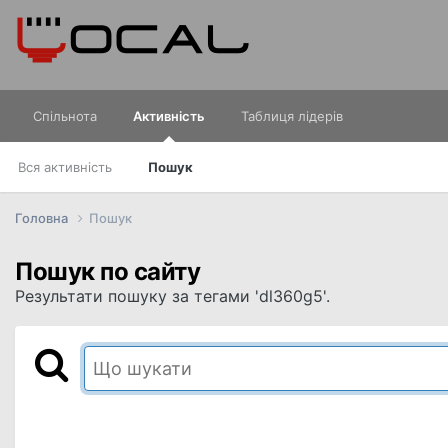
Спільнота
Активність
Таблиця лідерів
Вся активність
Пошук
Головна
Пошук
Пошук по сайту
Результати пошуку за тегами 'dl360g5'.