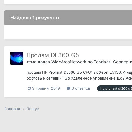
Найдено 1 результат
Продам DL360 G5
тема додав
WideAreaNetwork
до
Торгівля. Серверн
продам HP Proliant DL360 G5 CPU: 2x Xeon E5130, 4 яд
бортовые сетевки 1Gb Удаленное управление iLo2 Adv
9 травня, 2019
6 ответов
hp proliant dl360 g
Головна
Пошук