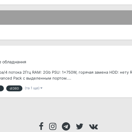
е обладнання
ра/4 потока 2Ггц RAM: 2Gb PSU: 1x750W, горячая замена HDD: нету RA
anced Pack с выделенным портом....
(та 1 ще)
5
dl360