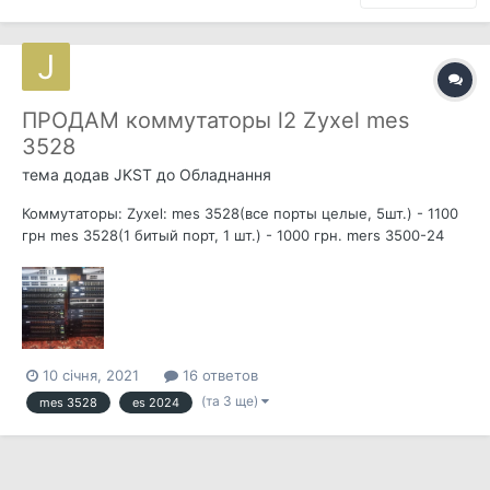
ПРОДАМ коммутаторы l2 Zyxel mes
3528
тема додав
JKST
до
Обладнання
Коммутаторы: Zyxel: mes 3528(все порты целые, 5шт.) - 1100
грн mes 3528(1 битый порт, 1 шт.) - 1000 грн. mers 3500-24
(все порты целые, 1 шт.) - 1300 грн. es 2024 (все порты
целые, 4 шт.) - 800 грн. es 3124 (все порты целые, 1 шт.) -
1400 грн. Zte...
10 січня, 2021
16 ответов
(та 3 ще)
mes 3528
es 2024