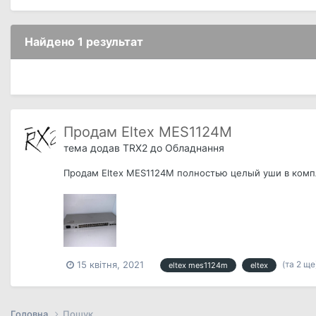
Найдено 1 результат
Продам Eltex MES1124M
тема додав
TRX2
до
Обладнання
Продам Eltex MES1124M полностью целый уши в комп
(та 2 ще
15 квітня, 2021
eltex mes1124m
eltex
Головна
Пошук