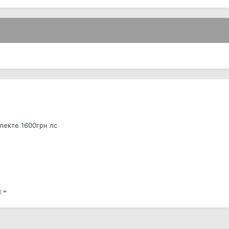
лекте 1600грн лс
)