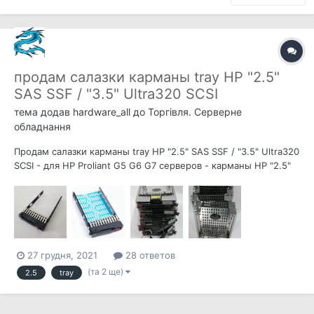
продам cалазки карманы tray HP "2.5"
SAS SSF / "3.5" Ultra320 SCSI
тема додав
hardware_all
до
Торгівля. Серверне
обладнання
Продам cалазки карманы tray HP "2.5" SAS SSF / "3.5" Ultra320
SCSI - для HP Proliant G5 G6 G7 серверов - карманы HP "2.5"
SAS SSF P/N 378343-002 или P/N 500223-001 (оригинальные
HP) 150грн шт + 4 винта - карманы HP "3.5" Ultra320 SCSI P/N
289044-001 (оригинальные HP)...
27 грудня, 2021
28 ответов
(та 2 ще)
2.5
tray