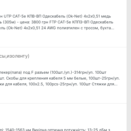
рн UTP CAT-5е КПВ-ВП Одескабель (Ok-Net) 4х2х0,51 медь
ь (305м) - цена: 3800 грн FTP CAT-5е КППЭ-ВП Одескабель
ль (Ok-Net) 4х2х0,51 24 AWG полиэтилен с тросом, бухта...
сы,изоленту)
текер(папа) под F разъем (100шт./уп.)-314грн/уп. 100шт
/шт. Скобы для крепления кабеля 5 мм белые, 100шт-25грн/уп .
 для кабеля, 100x2.5, 100pcs-25грн/уп. 100шт Стяжки для...
і: 1540-1563 нм Вихідна оптична потужність: 13-25 дБм з