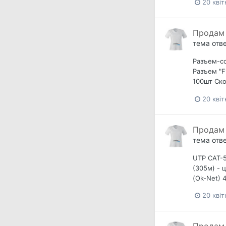
20 квіт
Продам 
тема отв
Разъем-со
Разъем "F
100шт Ско
20 квіт
Продам 
тема отв
UTP CAT-5
(305м) - 
(Ok-Net) 
20 квіт