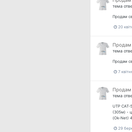
Продам 
тема отв
Продам св
20 квіт
Продам 
тема отв
Продам св
7 квітн
Продам 
тема отв
UTP CAT-5
(305м) - 
(Ok-Net) 
29 бер