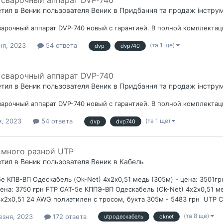
сварочный аппарат DVP-740
етил в
Веник
пользователя
Веник
в
Придбання та продаж інструм
арочный аппарат DVP-740 новый с гарантией. В полной комплектац
(та 1 ще)
ня, 2023
54 ответа
dvp
dvp740
сварочный аппарат DVP-740
етил в
Веник
пользователя
Веник
в
Придбання та продаж інструм
арочный аппарат DVP-740 новый с гарантией. В полной комплектац
(та 1 ще)
я, 2023
54 ответа
dvp
dvp740
много разной UTP
етил в
Веник
пользователя
Веник
в
Кабель
е КПВ-ВП Одескабель (Ok-Net) 4х2х0,51 медь (305м) - цена: 3501г
цена: 3750 грн FTP CAT-5е КППЭ-ВП Одескабель (Ok-Net) 4х2х0,51 м
4х2х0,51 24 AWG полиэтилен с тросом, бухта 305м - 5483 грн UTP C
(та 8 ще)
езня, 2023
172 ответа
utpодескабель
oknet