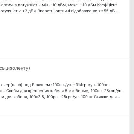
 оптична потужність: мін. -10 дБм, макс. +10 дБм Коефіцієнт
потужність: +3 дБм Зворотні оптичні відображеня: >=55 дБ ...
сы,изоленту)
текер(папа) под F разъем (100шт./уп.)-314грн/уп. 100шт
/шт. Скобы для крепления кабеля 5 мм белые, 100шт-25грн/уп .
 для кабеля, 100x2.5, 100pcs-25грн/уп. 100шт Стяжки для...