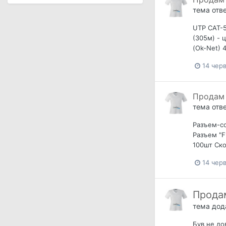
тема отв
UTP CAT-5
(305м) - 
(Ok-Net) 
14 чер
Продам 
тема отв
Разъем-со
Разъем "F
100шт Ско
14 чер
Прода
тема до
Був не до