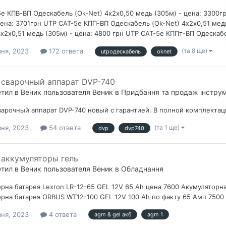
е КПВ-ВП Одескабель (Ok-Net) 4х2х0,50 медь (305м) - цена: 3300г
цена: 3701грн UTP CAT-5е КПП-ВП Одескабель (Ok-Net) 4х2х0,51 мед
4х2х0,51 медь (305м) - цена: 4800 грн UTP CAT-5e КППт-ВП Одескабе
(та 8 ще)
вня, 2023
172 ответа
utpодескабель
oknet
сварочный аппарат DVP-740
етил в
Веник
пользователя
Веник
в
Придбання та продаж інструм
арочный аппарат DVP-740 новый с гарантией. В полной комплектац
(та 1 ще)
вня, 2023
54 ответа
dvp
dvp740
аккумуляторы гель
етил в
Веник
пользователя
Веник
в
Обладнання
рна батарея Lexron LR-12-65 GEL 12V 65 Ah цена 7600 Акумуляторна
рна батарея ORBUS WT12-100 GEL 12V 100 Ah по факту 65 Амп 7500
вня, 2023
4 ответа
agm & gel акб
agm 1