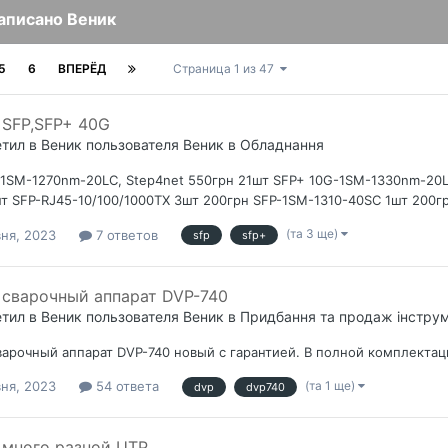
написано Веник
5
6
ВПЕРЁД
Страница 1 из 47
SFP,SFP+ 40G
етил в
Веник
пользователя
Веник
в
Обладнання
1SM-1270nm-20LC, Step4net 550грн 21шт SFP+ 10G-1SM-1330nm-20L
т SFP-RJ45-10/100/1000TX 3шт 200грн SFP-1SM-1310-40SC 1шт 200г
(та 3 ще)
вня, 2023
7 ответов
sfp
sfp+
сварочный аппарат DVP-740
етил в
Веник
пользователя
Веник
в
Придбання та продаж інструм
арочный аппарат DVP-740 новый с гарантией. В полной комплектац
(та 1 ще)
вня, 2023
54 ответа
dvp
dvp740
много разной UTP