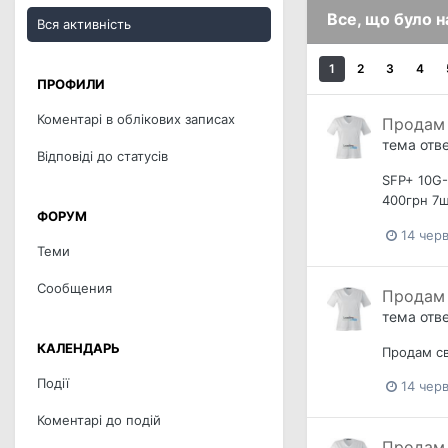
Все, що було 
Вся активність
1
2
3
4
ПРОФИЛИ
Коментарі в облікових записах
Продам 
тема отв
Відповіді до статусів
SFP+ 10G-
400грн 7ш
ФОРУМ
14 чер
Теми
Сообщения
Продам 
тема отв
КАЛЕНДАРЬ
Продам св
Події
14 чер
Коментарі до подій
Продам 