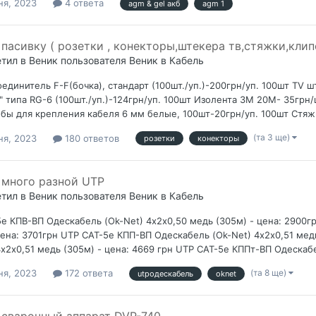
ня, 2023
4 ответа
agm & gel акб
agm 1
пасивку ( розетки , конекторы,штекера тв,стяжки,клип
етил в
Веник
пользователя
Веник
в
Кабель
единитель F-F(бочка), стандарт (100шт./уп.)-200грн/уп. 100шт TV ш
" типа RG-6 (100шт./уп.)-124грн/уп. 100шт Изолента 3М 20М- 35грн/
бы для крепления кабеля 6 мм белые, 100шт-20грн/уп. 100шт Стяжки
(та 3 ще)
ня, 2023
180 ответов
розетки
конекторы
много разной UTP
етил в
Веник
пользователя
Веник
в
Кабель
е КПВ-ВП Одескабель (Ok-Net) 4х2х0,50 медь (305м) - цена: 2900г
цена: 3701грн UTP CAT-5е КПП-ВП Одескабель (Ok-Net) 4х2х0,51 мед
4х2х0,51 медь (305м) - цена: 4669 грн UTP CAT-5e КППт-ВП Одескабе
(та 8 ще)
ня, 2023
172 ответа
utpодескабель
oknet