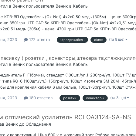
етил в
Веник
пользователя
Веник
в
Кабель
е КПВ-ВП Одескабель (Ok-Net) 4х2х0,50 медь (305м) - цена: 3000г
цена: 3501грн UTP CAT-5е КПП-ВП Одескабель (Ok-Net) 4х2х0,51 мед
4х2х0,51 медь (305м) - цена: 4700 грн UTP CAT-5e КППт-ВП Одескабе
(та 8 ще)
вня, 2023
172 ответа
utpодескабель
oknet
пасивку ( розетки , конекторы,штекера тв,стяжки,клип
етил в
Веник
пользователя
Веник
в
Кабель
единитель F-F(бочка), стандарт (100шт./уп.)-200грн/уп. 100шт TV ш
" типа RG-6 (100шт./уп.)-150грн/уп. 100шт Изолента 3М 20М- 45грн
бы для крепления кабеля 6 мм белые, 100шт-30грн/уп. 100шт Стяжки
(та 3 ще)
вня, 2023
180 ответов
розетки
конекторы
м оптический усилитель RCI OA3124-SA-NS
дав
Веник
до
Обладнання
вго у користуванні. Ціна 600 у.е можливий торг Робоча довжина хвил