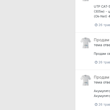
UTP CAT-5
(305м) - 
(Ok-Net) 
26 тра
Продам 
тема отв
Продам св
26 тра
Продам 
тема отв
Акумулято
Акумулято
26 тра