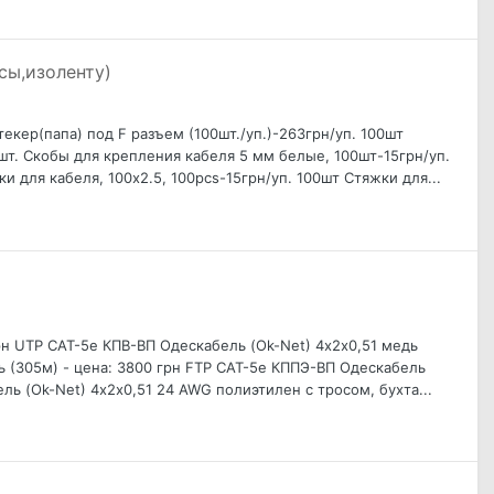
сы,изоленту)
текер(папа) под F разъем (100шт./уп.)-263грн/уп. 100шт
шт. Скобы для крепления кабеля 5 мм белые, 100шт-15грн/уп .
 для кабеля, 100x2.5, 100pcs-15грн/уп. 100шт Стяжки для...
рн UTP CAT-5е КПВ-ВП Одескабель (Ok-Net) 4х2х0,51 медь
ь (305м) - цена: 3800 грн FTP CAT-5е КППЭ-ВП Одескабель
ль (Ok-Net) 4х2х0,51 24 AWG полиэтилен с тросом, бухта...