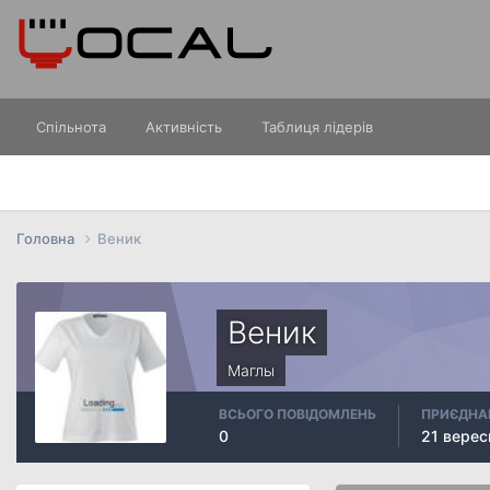
Спільнота
Активність
Таблиця лідерів
Головна
Веник
Веник
Маглы
ВСЬОГО ПОВІДОМЛЕНЬ
ПРИЄДНА
0
21 верес