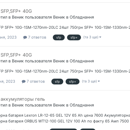
SFP,SFP+ 40G
етил в
Веник
пользователя
Веник
в
Обладнання
FP SFP+ 10G-1SM-1270nm-20LC 24шт 750грн SFP+ 10G-1SM-1330nm-2
(та 3 ще)
вня, 2023
7 ответов
sfp
sfp+
SFP,SFP+ 40G
етил в
Веник
пользователя
Веник
в
Обладнання
FP SFP+ 10G-1SM-1270nm-20LC 24шт 750грн SFP+ 10G-1SM-1330nm-2
(та 3 ще)
ня, 2023
7 ответов
sfp
sfp+
аккумуляторы гель
етил в
Веник
пользователя
Веник
в
Обладнання
рна батарея Lexron LR-12-65 GEL 12V 65 Ah цена 7600 Акумуляторна
рна батарея ORBUS WT12-100 GEL 12V 100 Ah по факту 65 Амп 7500