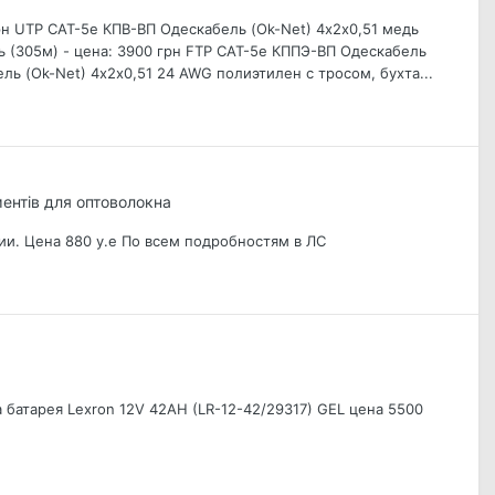
рн UTP CAT-5е КПВ-ВП Одескабель (Ok-Net) 4х2х0,51 медь
ь (305м) - цена: 3900 грн FTP CAT-5е КППЭ-ВП Одескабель
ль (Ok-Net) 4х2х0,51 24 AWG полиэтилен с тросом, бухта...
ентів для оптоволокна
ии. Цена 880 у.е По всем подробностям в ЛС
 батарея Lexron 12V 42AH (LR-12-42/29317) GEL цена 5500