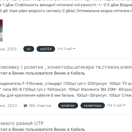
 1 дБм Стабільність виходнії оптичної потужності: +- 0.5 дБм Вхідна
3 дБ (при рівні вхідного сигналу 0 дБм) Оптимальна вхідна оптична 
(та 2 ще)
вня, 2023
rci
oa3124
пасивку ( розетки , конекторы,штекера тв,стяжки,клип
етил в
Веник
пользователя
Веник
в
Кабель
единитель F-F(бочка), стандарт (100шт./уп.)-200грн/уп. 100шт TV ш
" типа RG-6 (100шт./уп.)-150грн/уп. 100шт Изолента 3М 20М- 45грн
бы для крепления кабеля 6 мм белые, 100шт-30грн/уп. 100шт Стяжки
(та 3 ще)
вня, 2023
180 ответов
розетки
конекторы
много разной UTP
етил в
Веник
пользователя
Веник
в
Кабель