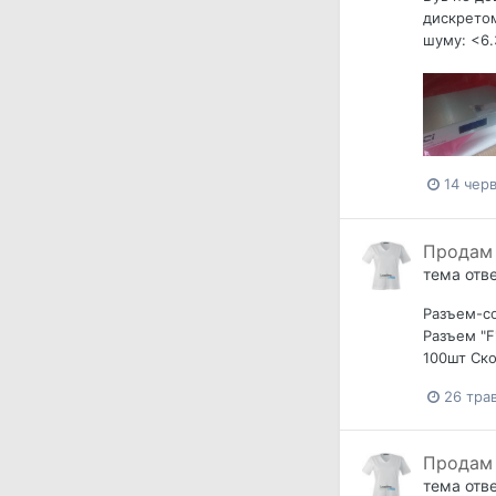
дискретом
шуму: <6.
14 чер
Продам 
тема отв
Разъем-со
Разъем "F
100шт Ско
26 тра
Продам 
тема отв