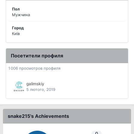
Пол
Мужчина
Город
Київ
Посетители профиля
1 006 просмотров профиля
galimskiy
5 лютого, 2019
snake215's Achievements
0