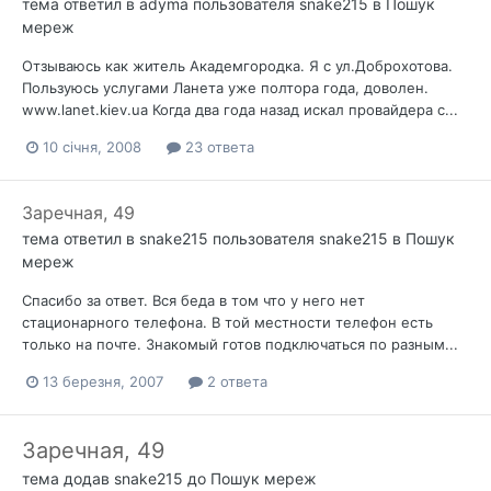
тема ответил в
adyma
пользователя
snake215
в
Пошук
мереж
Отзываюсь как житель Академгородка. Я с ул.Доброхотова.
Пользуюсь услугами Ланета уже полтора года, доволен.
www.lanet.kiev.ua Когда два года назад искал провайдера с...
10 січня, 2008
23 ответа
Заречная, 49
тема ответил в
snake215
пользователя
snake215
в
Пошук
мереж
Спасибо за ответ. Вся беда в том что у него нет
стационарного телефона. В той местности телефон есть
только на почте. Знакомый готов подключаться по разным...
13 березня, 2007
2 ответа
Заречная, 49
тема додав
snake215
до
Пошук мереж