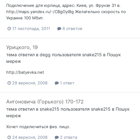
Подключение для юрлица, адрес: Киев, ул. Фрунзе 31 в.
http://maps.yandex.ru/-/CBgOyI8g Желательно скорость по
Украине 100 Мбит.
17 листопада, 2011
6 ответов
Урицкого, 19
тема ответил в
degg
пользователя
snake215
в
Пошук
мереж
http://batyevka.net
29 вересня, 2008
1 ответ
Антоновича (Горького) 170-172
тема ответил в
snake215
пользователя
snake215
в
Пошук
мереж
Хочет подключиться физ. лицо.
24 вересня, 2008
2 ответа