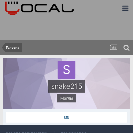
Головна
snake215
Маглы