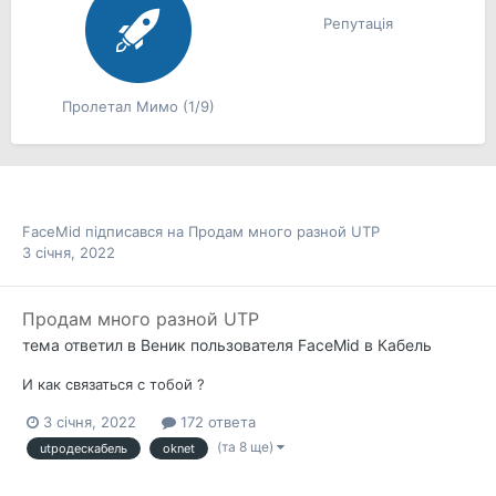
Репутація
Пролетал Мимо (1/9)
FaceMid
підписався на
Продам много разной UTP
3 січня, 2022
Продам много разной UTP
тема ответил в
Веник
пользователя
FaceMid
в
Кабель
И как связаться с тобой ?
3 січня, 2022
172 ответа
(та 8 ще)
utpодескабель
oknet