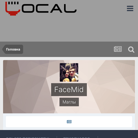
Головна
FaceMid
Маглы