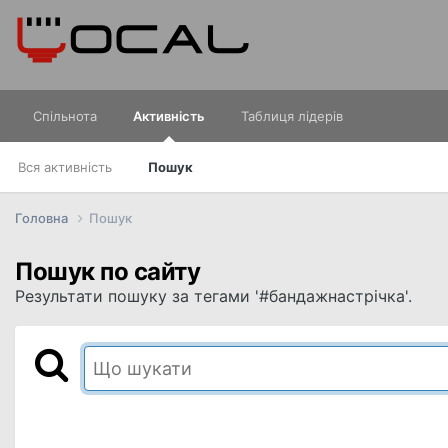
Спільнота
Активність
Таблиця лідерів
Вся активність
Пошук
Головна
Пошук
Пошук по сайту
Результати пошуку за тегами '#бандажнастрічка'.