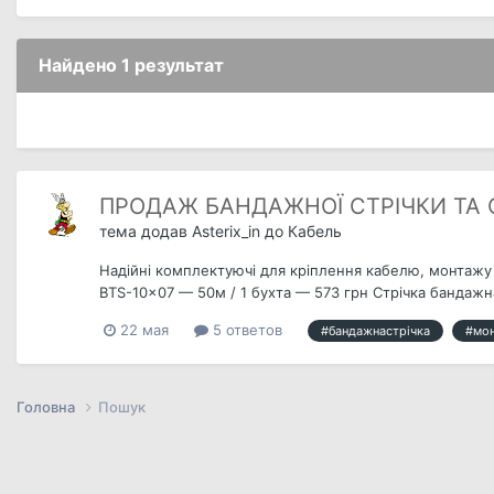
Найдено 1 результат
ПРОДАЖ БАНДАЖНОЇ СТРІЧКИ ТА
тема додав
Asterix_in
до
Кабель
Надійні комплектуючі для кріплення кабелю, монтажу л
BTS-10x07 — 50м / 1 бухта — 573 грн Стрічка бандажна
22 мая
5 ответов
#бандажнастрічка
#мо
Головна
Пошук