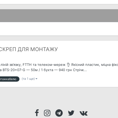
 СКРЕП ДЛЯ МОНТАЖУ
іній зв’язку, FTTH та телеком-мереж 👌 Якісний пластик, міцна фікса
 BTS-20x07-G — 50м / 1 бухта — 940 грн Стрічк...
(та 1 ще)
нтажкабелю