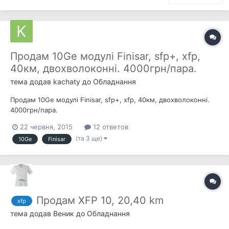
Продам 10Ge модулі Finisar, sfp+, xfp,
40км, двохволоконні. 4000грн/пара.
тема додав
kachaty
до
Обладнання
Продам 10Ge модулі Finisar, sfp+, xfp, 40км, двохволоконні.
4000грн/пара.
22 червня, 2015
12 ответов
(та 3 ще)
10Ge
Finisar
Продам XFP 10, 20,40 km
xfp
тема додав
Веник
до
Обладнання