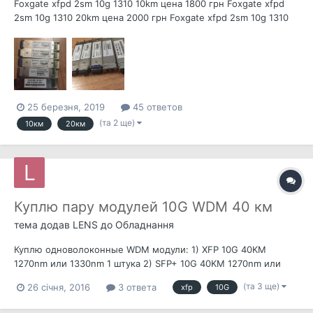
Foxgate xfpd 2sm 10g 1310 10km цена 1800 грн Foxgate xfpd
2sm 10g 1310 20km цена 2000 грн Foxgate xfpd 2sm 10g 1310
20km цена 2000 грн Omnilate xfp cwdm lc 10g 1610 40km цена
8000 грн Xfpd 1sm 10g 20lc TX1330 20km цена 2500 грн
25 березня, 2019
45 ответов
(та 2 ще)
10км
20км
Куплю пару модулей 10G WDM 40 км
тема додав
LENS
до
Обладнання
Куплю одноволоконные WDM модули: 1) XFP 10G 40KM
1270nm или 1330nm 1 штука 2) SFP+ 10G 40KM 1270nm или
1330nm 1 штука Нужна одна пара 1270nm<-->1330nm. С одной
(та 3 ще)
26 січня, 2016
3 ответа
xfp
10G
стороны XFP с другой SFP+ Ваши предложения в ЛС