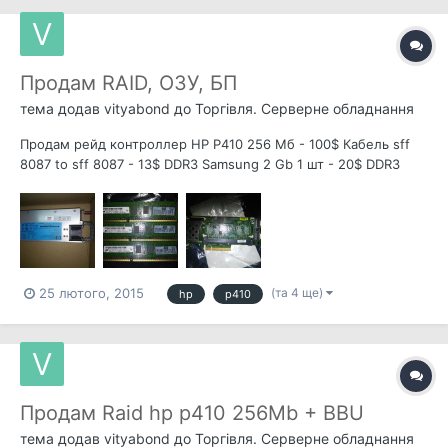
Продам RAID, ОЗУ, БП
тема додав
vityabond
до
Торгівля. Серверне обладнання
Продам рейд контроллер HP P410 256 Мб - 100$ Кабель sff
8087 to sff 8087 - 13$ DDR3 Samsung 2 Gb 1 шт - 20$ DDR3
Micron 2Gb - 3 шт - 20$ Блок питания HP DL 180 G6 - 100$
(та 4 ще)
25 лютого, 2015
hp
p410
Продам Raid hp p410 256Mb + BBU
тема додав
vityabond
до
Торгівля. Серверне обладнання