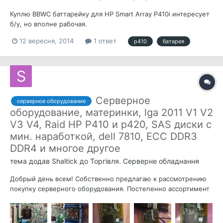
Куплю BBWC баттарейку для HP Smart Array P410i интересует
б/у, но вполне рабочая.
12 вересня, 2014
1 ответ
p410
батарея
Серверное
серверное оборудование
оборудование, материнки, lga 2011 V1 V2
V3 V4, Raid HP P410 и p420, SAS диски с
мин. наработкой, dell 7810, ECC DDR3
DDR4 и многое другое
тема додав
Shaltick
до
Торгівля. Серверне обладнання
Добрый день всем! Собственно предлагаю к рассмотрению
покупку серверного оборудования. Постепенно ассортимент
обновляется и добавляется. Итак: Raid контроллер sas/sata
Лот 1: Raid контроллер sas HP Smart Array P410 1gb ( 1024мб
)+ Battery 571436 стоимость 700 грн Лот2: Raid контроллер