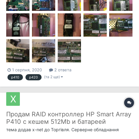
sas...
1 серпня, 2020
2 ответа
(та 2 ще)
p410
p420
Продам RAID контроллер HP Smart Array
P410 с кешем 512Mb и батареей
тема додав
x-net
до
Торгівля. Серверне обладнання