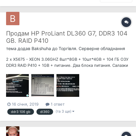
Продам HP ProLiant DL360 G7, DDR3 104
GB. RAID P410
тема додав
Bakshuha
до
Торгівля. Серверне обладнання
2 х X5675 - XEON 3.06GHZ 8шт*8GB + 10шт*4GB = 104 ГБ ОЗУ
DDR3 RAID P410 + 1GB + питание. Два блока питания. Салазки
8 штук. Цена 17 000 или 600 $
16 січня, 2019
1 ответ
(та 3 ще)
ddr3 106 gb
dl360