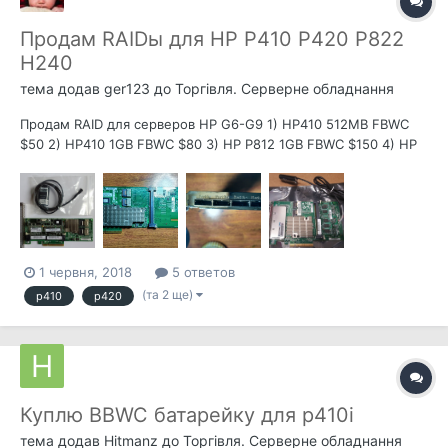
Продам RAIDы для HP P410 P420 P822
H240
тема додав
ger123
до
Торгівля. Серверне обладнання
Продам RAID для серверов HP G6-G9 1) HP410 512MB FBWC
$50 2) HP410 1GB FBWC $80 3) HP P812 1GB FBWC $150 4) HP
P420 1GB FBWC $180 5) HP P822 2GB FBWC $370 PN 615418-
B21 643379-001 6) HP H240 SBA $250 P/N: 726907-B21...
1 червня, 2018
5 ответов
(та 2 ще)
p410
p420
Куплю BBWC батарейку для p410i
тема додав
Hitmanz
до
Торгівля. Серверне обладнання