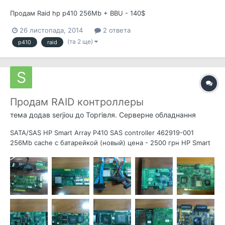
Продам Raid hp p410 256Mb + BBU - 140$
26 листопада, 2014
2 ответа
(та 2 ще)
p410
raid
Продам RAID контроллеры
тема додав
serjiou
до
Торгівля. Серверне обладнання
SATA/SAS HP Smart Array P410 SAS controller 462919-001
256Mb cache c батарейкой (новый) цена - 2500 грн HP Smart
Array E200 SAS controller 411510-001 128Mb cache c
батарейкой и кабелями (бу) цена - 300 грн Adaptec RAID
1220SA (2xSATA) есть 2шт. (описание) цена - по 200грн...