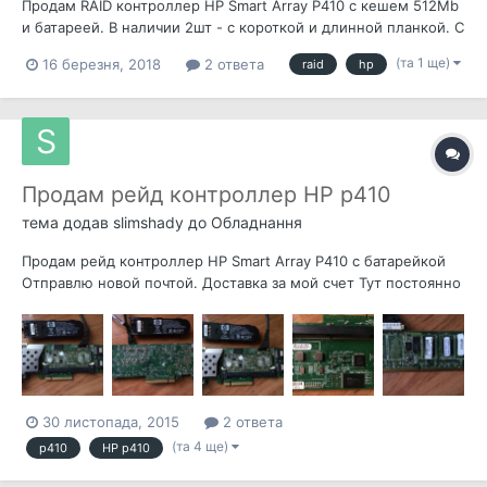
Продам RAID контроллер HP Smart Array P410 с кешем 512Mb
и батареей. В наличии 2шт - с короткой и длинной планкой. С
короткой - готов к отправке, с длинной - стоит в сервере, и
(та 1 ще)
16 березня, 2018
2 ответа
raid
hp
надо будет подождать. Цена 600 гривен. Так же интересует
обмен на P420 в комплекте с кешем и батареей.
Продам рейд контроллер HP p410
тема додав
slimshady
до
Обладнання
Продам рейд контроллер HP Smart Array P410 с батарейкой
Отправлю новой почтой. Доставка за мой счет Тут постоянно
сидеть не могу. Стучите на почту jeka270110@mail.ru На все
вопросы отвечу. Отправка с г.Сумы. Оплата на карту приват
банка Цена: 2000 грн.
30 листопада, 2015
2 ответа
(та 4 ще)
p410
HP p410