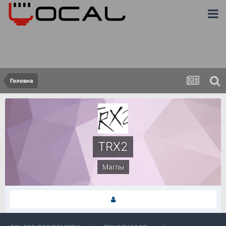
Головна
TRX2
Маглы