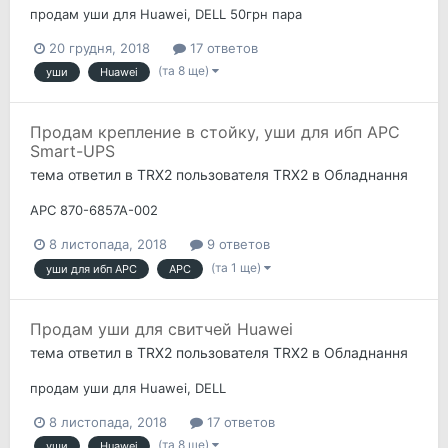
продам уши для Huawei, DELL 50грн пара
20 грудня, 2018
17 ответов
(та 8 ще)
уши
Huawei
Продам крепление в стойку, уши для ибп APC
Smart-UPS
тема ответил в
TRX2
пользователя
TRX2
в
Обладнання
APC 870-6857A-002
8 листопада, 2018
9 ответов
(та 1 ще)
уши для ибп APC
APC
Продам уши для свитчей Huawei
тема ответил в
TRX2
пользователя
TRX2
в
Обладнання
продам уши для Huawei, DELL
8 листопада, 2018
17 ответов
(та 8 ще)
уши
Huawei