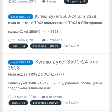
26 липня, 2018
1 ответ
Продам zyxel
Куплю Zyxel 3500-24 или 3528
zyxel 3500-24
тема ответил в
TRX2
пользователя
TRX2
в
Обладнання
только Zyxel 3500-24 или 3528
25 липня, 2018
9 ответов
(та 2 ще)
35000-24
zyxel mes 3500-24
Куплю Zyxel 3500-24 или
zyxel 3500-24
3528
тема додав
TRX2
до
Обладнання
Куплю Zyxel 3500-24 или 3528 б.у, рабочие, порты целые
предложения пишите в лс.
19 липня, 2018
9 ответов
(та 2 ще)
35000-24
zyxel mes 3500-24