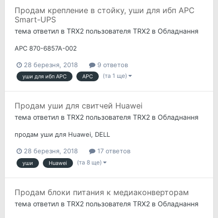
Продам крепление в стойку, уши для ибп APC
Smart-UPS
тема ответил в
TRX2
пользователя
TRX2
в
Обладнання
APC 870-6857A-002
28 березня, 2018
9 ответов
(та 1 ще)
уши для ибп APC
APC
Продам уши для свитчей Huawei
тема ответил в
TRX2
пользователя
TRX2
в
Обладнання
продам уши для Huawei, DELL
28 березня, 2018
17 ответов
(та 8 ще)
уши
Huawei
Продам блоки питания к медиаконверторам
тема ответил в
TRX2
пользователя
TRX2
в
Обладнання