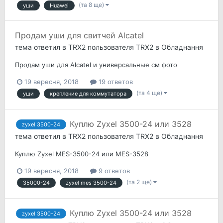
(та 8 ще)
уши
Huawei
Продам уши для свитчей Alcatel
тема ответил в
TRX2
пользователя
TRX2
в
Обладнання
Продам уши для Alcatel и универсальные см фото
19 вересня, 2018
19 ответов
(та 4 ще)
уши
крепление для коммутатора
Куплю Zyxel 3500-24 или 3528
zyxel 3500-24
тема ответил в
TRX2
пользователя
TRX2
в
Обладнання
Куплю Zyxel MES-3500-24 или MES-3528
19 вересня, 2018
9 ответов
(та 2 ще)
35000-24
zyxel mes 3500-24
Куплю Zyxel 3500-24 или 3528
zyxel 3500-24