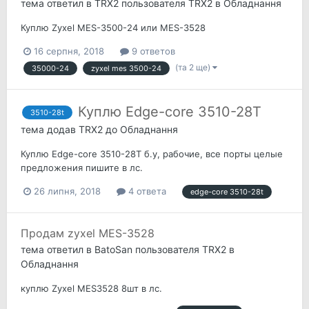
тема ответил в
TRX2
пользователя
TRX2
в
Обладнання
Куплю Zyxel MES-3500-24 или MES-3528
16 серпня, 2018
9 ответов
(та 2 ще)
35000-24
zyxel mes 3500-24
Куплю Edge-core 3510-28T
3510-28t
тема додав
TRX2
до
Обладнання
Куплю Edge-core 3510-28T б.у, рабочие, все порты целые
предложения пишите в лс.
26 липня, 2018
4 ответа
edge-core 3510-28t
Продам zyxel MES-3528
тема ответил в
BatoSan
пользователя
TRX2
в
Обладнання
куплю Zyxel MES3528 8шт в лс.