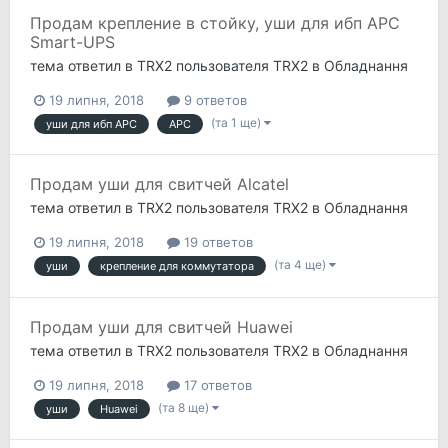
Продам крепление в стойку, уши для ибп APC
Smart-UPS
тема ответил в
TRX2
пользователя
TRX2
в
Обладнання
19 липня, 2018
9 ответов
(та 1 ще)
уши для ибп APC
APC
Продам уши для свитчей Alcatel
тема ответил в
TRX2
пользователя
TRX2
в
Обладнання
19 липня, 2018
19 ответов
(та 4 ще)
уши
крепление для коммутатора
Продам уши для свитчей Huawei
тема ответил в
TRX2
пользователя
TRX2
в
Обладнання
19 липня, 2018
17 ответов
(та 8 ще)
уши
Huawei