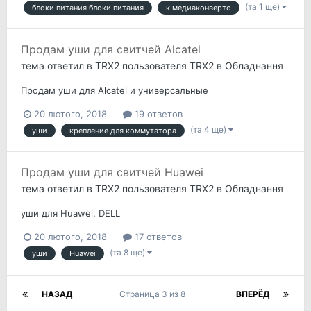
(та 1 ще)
блоки питания блоки питания
к медиаконверто
Продам уши для свитчей Alcatel
тема ответил в
TRX2
пользователя
TRX2
в
Обладнання
Продам уши для Alcatel и универсальные
20 лютого, 2018
19 ответов
(та 4 ще)
уши
крепление для коммутатора
Продам уши для свитчей Huawei
тема ответил в
TRX2
пользователя
TRX2
в
Обладнання
уши для Huawei, DELL
20 лютого, 2018
17 ответов
(та 8 ще)
уши
Huawei
НАЗАД
Страница 3 из 8
ВПЕРЁД