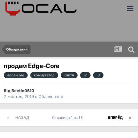
Обладнання
продам Edge-Core
edge-core
коммутатор
свитч
l2
l3
Від
Beetle0510
2 жовтня, 2019
в
Обладнання
НАЗАД
Страница 1 из 13
ВПЕРЁД