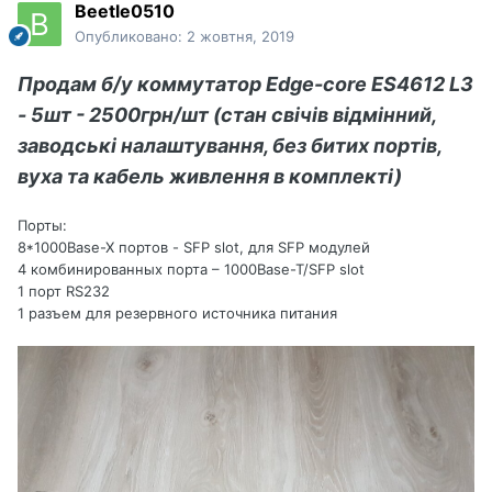
Beetle0510
Опубликовано:
2 жовтня, 2019
Продам б/у коммутатор Edge-core ES4612 L3
- 5шт - 2500грн/шт (стан свічів відмінний,
заводські налаштування, без битих портів,
вуха та кабель живлення в комплекті)
Порты:
8*1000Base-X портов - SFP slot, для SFP модулей
4 комбинированных порта – 1000Base-T/SFP slot
1 порт RS232
1 разъем для резервного источника питания