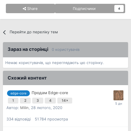
Share
Подписчики
4
Перейти до переліку тем
Зараз на сторінці
0 користувачів
Немає користувачів, що переглядають цю сторінку.
Схожий контент
Продам Edge-core
edge-core
1
2
3
4
14
Автор:
Milin
,
28 лютого, 2020
334
відповіді
51 784
просмотра