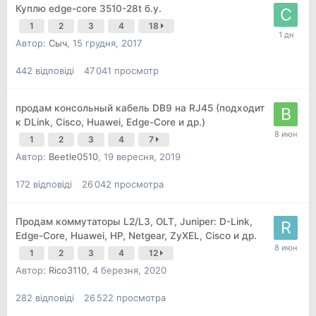
Куплю edge-core 3510-28t б.у.
1
2
3
4
18
Автор:
Сыч
,
15 грудня, 2017
442
відповіді
47 041
просмотр
продам консольный кабель DB9 на RJ45 (подходит
к DLink, Cisco, Huawei, Edge-Core и др.)
1
2
3
4
7
Автор:
Beetle0510
,
19 вересня, 2019
172
відповіді
26 042
просмотра
Продам коммутаторы L2/L3, OLT, Juniper: D-Link,
Edge-Core, Huawei, НР, Netgear, ZyXEL, Cisco и др.
1
2
3
4
12
Автор:
Rico3110
,
4 березня, 2020
282
відповіді
26 522
просмотра