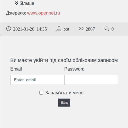
більше
Джерело:
www.opennet.ru
2021-01-20 14:35
bot
2807
0
Ви маєте увійти під своїм обліковим записом
Email
Password
Запам'ятати мене
Вхід