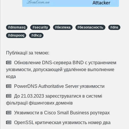
#dnsmasq
#security
#безпека
#безопасность
#dns
#dnspooq
#dhcp
Публікації за темою:
Обновление DNS-сервера BIND c устранением
уязвимости, допускающей удалённое выполнение
кода
PowerDNS Authoritative Server уязвимости
До 21.03.2023 зареєструватися в системі
фільтрації фішингових доменів
Уязвимости в Cisco Small Business роутерах
OpenSSL критическая уязвимость номер два