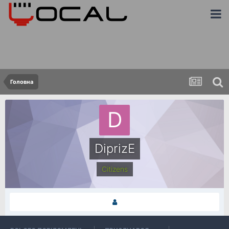
Головна
DiprizE
Сitizens