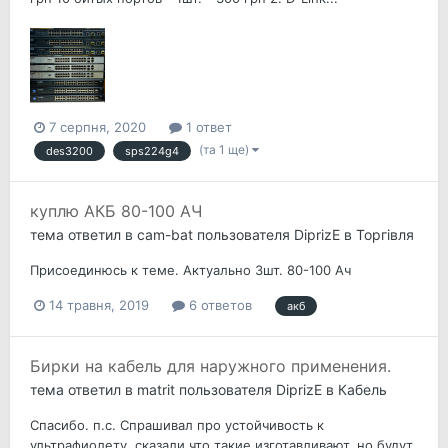
7 серпня, 2020
1 ответ
(та 1 ще)
des3200
sps224g4
куплю АКБ 80-100 АЧ
тема ответил в
cam-bat
пользователя
DiprizE
в
Торгівля
Присоединюсь к теме. Актуально 3шт. 80-100 Ач
14 травня, 2019
6 ответов
акб
Бирки на кабель для наружного применения.
тема ответил в
matrit
пользователя
DiprizE
в
Кабель
Спасибо. п.с. Спрашивал про устойчивость к
ультрафиолету, сказали что такие изготавливают, но будут