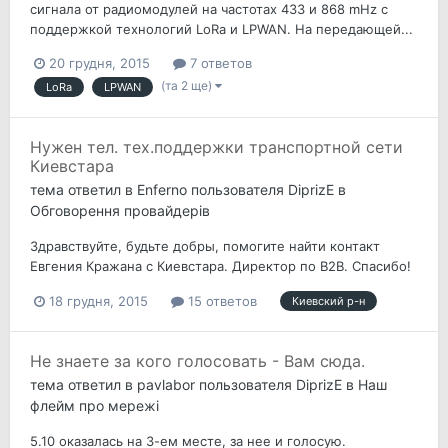
сигнала от радиомодулей на частотах 433 и 868 mHz с
поддержкой технологий LoRa и LPWAN. На передающей...
20 грудня, 2015
7 ответов
(та 2 ще)
LoRa
LPWAN
Нужен тел. тех.поддержки транспортной сети
Киевстара
тема ответил в
Enferno
пользователя
DiprizE
в
Обговорення провайдерів
Здравствуйте, будьте добры, помогите найти контакт
Евгения Кражана с Киевстара. Директор по B2B. Спасибо!
18 грудня, 2015
15 ответов
Киевский р-н
Не знаете за кого голосовать - Вам сюда.
тема ответил в
pavlabor
пользователя
DiprizE
в
Наш
флейм про мережі
5.10 оказалась на 3-ем месте, за нее и голосую.