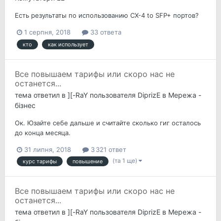
Есть результаты по использованию CX-4 to SFP+ портов?
1 серпня, 2018
33 ответа
кто
как использует
Все повышаем тарифы или скоро нас не
останется...
тема ответил в
][-RaY
пользователя
DiprizE
в
Мережа -
бізнес
Ок. Юзайте себе дальше и считайте сколько гиг осталось
до конца месяца.
31 липня, 2018
3 321 ответ
(та 1 ще)
курс тарифы
повышение
Все повышаем тарифы или скоро нас не
останется...
тема ответил в
][-RaY
пользователя
DiprizE
в
Мережа -