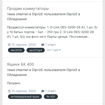
Продам коммутаторы
тема ответил в
DiprizE
пользователя
DiprizE
в
Обладнання
Продаются коммутаторы: 1. D-Link DES-3200-26 A1, 1 шт, б/
у 10 битых портов - 1шт. - 250 грн 2. D-Link DES-3200-28
A1, 1 шт, б/у (на фото нет) Порты целые. Постоянная...
12 серпня, 2020
1 ответ
(та 1 ще)
des3200
sps224g4
Ящики БК 400
тема ответил в
DiprizE
пользователя
DiprizE
в
Обладнання
Продано.
10 серпня, 2020
1 ответ
антивандальный ящик
бк 400