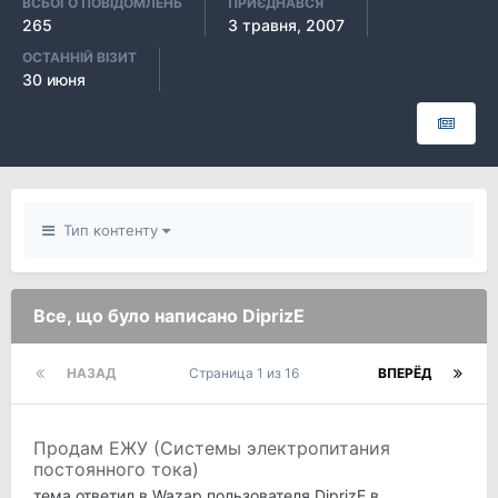
ВСЬОГО ПОВІДОМЛЕНЬ
ПРИЄДНАВСЯ
265
3 травня, 2007
ОСТАННІЙ ВІЗИТ
30 июня
Тип контенту
Все, що було написано DiprizE
НАЗАД
Страница 1 из 16
ВПЕРЁД
Продам ЕЖУ (Системы электропитания
постоянного тока)
тема ответил в
Wazap
пользователя
DiprizE
в