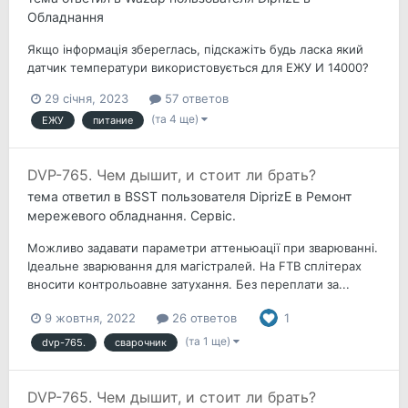
Обладнання
Якщо інформація збереглась, підскажіть будь ласка який
датчик температури використовується для ЕЖУ И 14000?
29 січня, 2023
57 ответов
(та 4 ще)
ЕЖУ
питание
DVP-765. Чем дышит, и стоит ли брать?
тема ответил в
BSST
пользователя
DiprizE
в
Ремонт
мережевого обладнання. Сервіс.
Можливо задавати параметри аттеньюації при зварюванні.
Ідеальне зварювання для магістралей. На FTB сплітерах
вносити контрольоавне затухання. Без переплати за...
9 жовтня, 2022
26 ответов
1
(та 1 ще)
dvp-765.
сварочник
DVP-765. Чем дышит, и стоит ли брать?