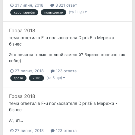
31 липня, 2018
3 321 ответ
(та 1 ще)
курс тарифы
повышение
Гроза 2018
тема ответил в
F-u
пользователя
DiprizE
в
Мережа -
бізнес
Это лечится только полной заменой? Вариант конечно так
себе))
27 липня, 2018
123 ответа
(та 3 ще)
гроза
2018
Гроза 2018
тема ответил в
F-u
пользователя
DiprizE
в
Мережа -
бізнес
А1, В1...
27 липня, 2018
123 ответа