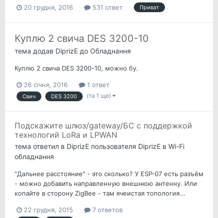
20 грудня, 2016
531 ответ
Приват
Куплю 2 свича DES 3200-10
тема додав
DiprizE
до
Обладнання
Куплю 2 свича DES 3200-10, можно бу.
26 січня, 2016
1 ответ
(та 1 ще)
Свич
DES 3200
Подскажите шлюз/gateway/БС с поддержкой
технологий LoRa и LPWAN
тема ответил в
DiprizE
пользователя
DiprizE
в
Wi-Fi
обладнання
"Дальнее расстояние" - это сколько? У ESP-07 есть разъём
- можно добавить направленную внешнюю антенну. Или
копайте в сторону ZigBee - там ячеистая топология...
22 грудня, 2015
7 ответов