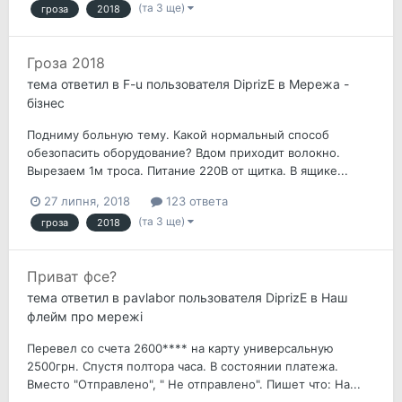
(та 3 ще)
гроза
2018
Гроза 2018
тема ответил в
F-u
пользователя
DiprizE
в
Мережа -
бізнес
Подниму больную тему. Какой нормальный способ
обезопасить оборудование? Вдом приходит волокно.
Вырезаем 1м троса. Питание 220В от щитка. В ящике...
27 липня, 2018
123 ответа
(та 3 ще)
гроза
2018
Приват фсе?
тема ответил в
pavlabor
пользователя
DiprizE
в
Наш
флейм про мережі
Перевел со счета 2600**** на карту универсальную
2500грн. Спустя полтора часа. В состоянии платежа.
Вместо "Отправлено", " Не отправлено". Пишет что: На...