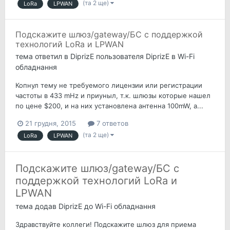
(та 2 ще)
LoRa
LPWAN
Подскажите шлюз/gateway/БС с поддержкой
технологий LoRa и LPWAN
тема ответил в
DiprizE
пользователя
DiprizE
в
Wi-Fi
обладнання
Копнул тему не требуемого лицензии или регистрации
частоты в 433 mHz и приуныл, т.к. шлюзы которые нашел
по цене $200, и на них установлена антенна 100mW, а...
21 грудня, 2015
7 ответов
(та 2 ще)
LoRa
LPWAN
Подскажите шлюз/gateway/БС с
поддержкой технологий LoRa и
LPWAN
тема додав
DiprizE
до
Wi-Fi обладнання
Здравствуйте коллеги! Подскажите шлюз для приема