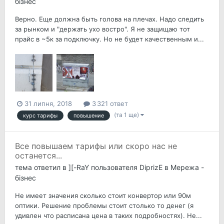
бізнес
Верно. Еще должна быть голова на плечах. Надо следить
за рынком и "держать ухо востро". Я не защищаю тот
прайс в ~5к за подключку. Но не будет качественным и...
31 липня, 2018
3 321 ответ
(та 1 ще)
курс тарифы
повышение
Все повышаем тарифы или скоро нас не
останется...
тема ответил в
][-RaY
пользователя
DiprizE
в
Мережа -
бізнес
Не имеет значения сколько стоит конвертор или 90м
оптики. Решение проблемы стоит столько то денег (я
удивлен что расписана цена в таких подробностях). Не...