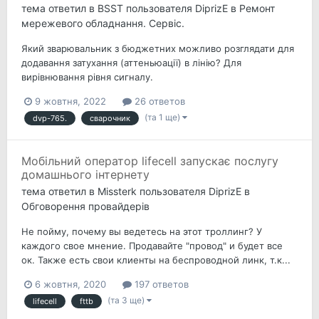
тема ответил в
BSST
пользователя
DiprizE
в
Ремонт
мережевого обладнання. Сервіс.
Який зварювальник з бюджетних можливо розглядати для
додавання затухання (аттеньюації) в лінію? Для
вирівнювання рівня сигналу.
9 жовтня, 2022
26 ответов
(та 1 ще)
dvp-765.
сварочник
Мобільний оператор lifecell запускає послугу
домашнього інтернету
тема ответил в
Missterk
пользователя
DiprizE
в
Обговорення провайдерів
Не пойму, почему вы ведетесь на этот троллинг? У
каждого свое мнение. Продавайте "провод" и будет все
ок. Также есть свои клиенты на беспроводной линк, т.к...
6 жовтня, 2020
197 ответов
(та 3 ще)
lifecell
fttb